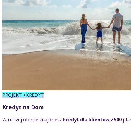
PROJEKT +KREDYT
Kredyt na Dom
W naszej ofercie znajdziesz
kredyt dla klientów Z500
pla