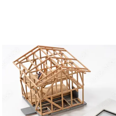
Masz pomysł na zmiany?
Podoba Ci się projekt, ale chcesz dopasować go do wła
zaadaptować do działki?
W Z500 możesz szybko i łatwo załatwić formalności, zaada
wprowadzić zmiany w dobrej cenie.