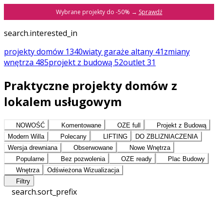
Wybrane projekty do -50% →
Sprawdź
search.interested_in
projekty domów
1340
wiaty garaże altany
41
zmiany
wnętrza
485
projekt z budową
52
outlet
31
Praktyczne projekty domów z
lokalem usługowym
NOWOŚĆ
Komentowane
OZE full
Projekt z Budową
Modern Willa
Polecany
LIFTING
DO ZBLIZNIACZENIA
Wersja drewniana
Obserwowane
Nowe Wnętrza
Popularne
Bez pozwolenia
OZE ready
Plac Budowy
Wnętrza
Odświeżona Wizualizacja
Filtry
search.sort_prefix