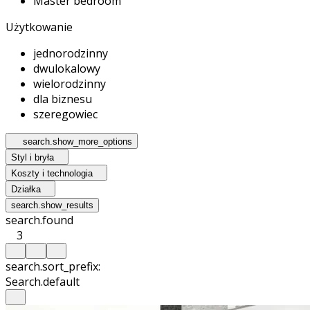
Master bedroom
Użytkowanie
jednorodzinny
dwulokalowy
wielorodzinny
dla biznesu
szeregowiec
search.show_more_options
Styl i bryła
Koszty i technologia
Działka
search.show_results
search.found
3
search.sort_prefix:
Search.default