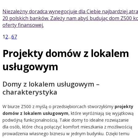
Niezależny doradca wynegocjuje dla Ciebie najbardziej atr
20 polskich banków. Zależy nam abyś budując dom Z500 kor
oferty finansowej.
1
2
…
67
Projekty domów z lokalem
usługowym
Domy z lokalem usługowym –
charakterystyka
W biurze Z500 z myślą o przedsiębiorcach stworzyliśmy
projekty
domów z lokalem usługowym
, które wyróżniają się wyjątkową
podwójną funkcjonalnością. Takie domy to idealne rozwiązanie
dla osób, które chcą połączyć komfort mieszkania z możliwością
prowadzenia własnego biznesu w jednym budynku. Dzięki temu