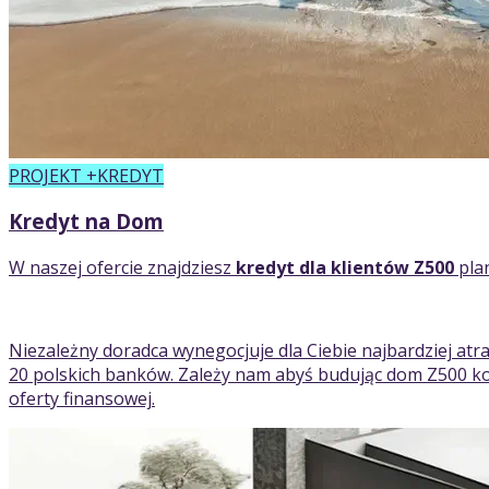
PROJEKT +KREDYT
Kredyt na Dom
W naszej ofercie znajdziesz
kredyt dla klientów Z500
pla
Niezależny doradca wynegocjuje dla Ciebie najbardziej atr
20 polskich banków. Zależy nam abyś budując dom Z500 kor
oferty finansowej.