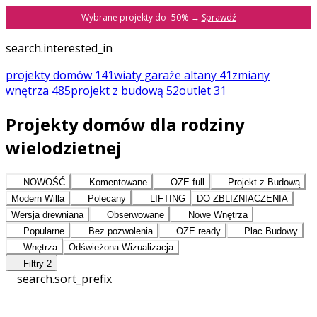
Wybrane projekty do -50% →
Sprawdź
search.interested_in
projekty domów
141
wiaty garaże altany
41
zmiany
wnętrza
485
projekt z budową
52
outlet
31
Projekty domów dla rodziny
wielodzietnej
NOWOŚĆ
Komentowane
OZE full
Projekt z Budową
Modern Willa
Polecany
LIFTING
DO ZBLIZNIACZENIA
Wersja drewniana
Obserwowane
Nowe Wnętrza
Popularne
Bez pozwolenia
OZE ready
Plac Budowy
Wnętrza
Odświeżona Wizualizacja
Filtry
2
search.sort_prefix