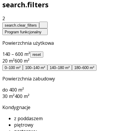
search.filters
2
search.clear_filters
Program funkcjonalny
Powierzchnia użytkowa
140 – 600 m²
reset
20 m²
600 m²
0–100 m²
100–140 m²
140–180 m²
180–600 m²
Powierzchnia zabudowy
do 400 m²
30 m²
400 m²
Kondygnacje
z poddaszem
piętrowy