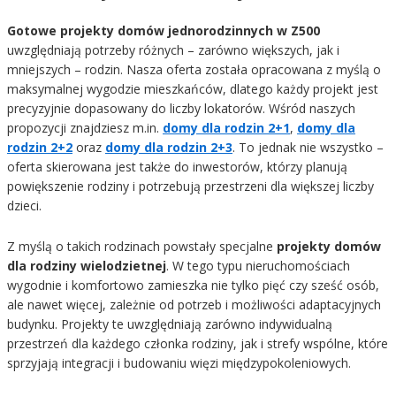
Gotowe projekty domów jednorodzinnych w Z500
uwzględniają potrzeby różnych – zarówno większych, jak i
mniejszych – rodzin. Nasza oferta została opracowana z myślą o
maksymalnej wygodzie mieszkańców, dlatego każdy projekt jest
precyzyjnie dopasowany do liczby lokatorów. Wśród naszych
propozycji znajdziesz m.in.
domy dla rodzin 2+1
,
domy dla
rodzin 2+2
oraz
domy dla rodzin 2+3
. To jednak nie wszystko –
oferta skierowana jest także do inwestorów, którzy planują
powiększenie rodziny i potrzebują przestrzeni dla większej liczby
dzieci.
Z myślą o takich rodzinach powstały specjalne
projekty domów
dla rodziny wielodzietnej
. W tego typu nieruchomościach
wygodnie i komfortowo zamieszka nie tylko pięć czy sześć osób,
ale nawet więcej, zależnie od potrzeb i możliwości adaptacyjnych
budynku. Projekty te uwzględniają zarówno indywidualną
przestrzeń dla każdego członka rodziny, jak i strefy wspólne, które
sprzyjają integracji i budowaniu więzi międzypokoleniowych.