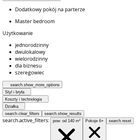
Dodatkowy pokój na parterze
Master bedroom
Użytkowanie
jednorodzinny
dwulokalowy
wielorodzinny
dla biznesu
szeregowiec
search.show_more_options
Styl i bryła
Koszty i technologia
Działka
search.clear_filters
search.show_results
search.active_filters:
pow. od 140 m²
Pokoje 6+
search.reset