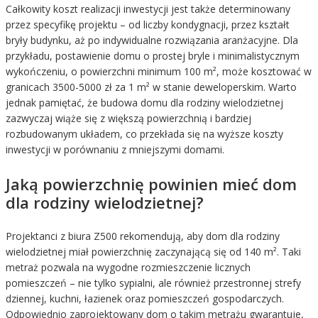
Całkowity koszt realizacji inwestycji jest także determinowany
przez specyfikę projektu – od liczby kondygnacji, przez kształt
bryły budynku, aż po indywidualne rozwiązania aranżacyjne. Dla
przykładu, postawienie domu o prostej bryle i minimalistycznym
wykończeniu, o powierzchni minimum 100 m², może kosztować w
granicach 3500-5000 zł za 1 m² w stanie deweloperskim. Warto
jednak pamiętać, że budowa domu dla rodziny wielodzietnej
zazwyczaj wiąże się z większą powierzchnią i bardziej
rozbudowanym układem, co przekłada się na wyższe koszty
inwestycji w porównaniu z mniejszymi domami.
Jaką powierzchnię powinien mieć dom
dla rodziny wielodzietnej?
Projektanci z biura Z500 rekomendują, aby dom dla rodziny
wielodzietnej miał powierzchnię zaczynającą się od 140 m². Taki
metraż pozwala na wygodne rozmieszczenie licznych
pomieszczeń – nie tylko sypialni, ale również przestronnej strefy
dziennej, kuchni, łazienek oraz pomieszczeń gospodarczych.
Odpowiednio zaprojektowany dom o takim metrażu gwarantuje,