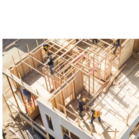
Podoba Ci się projekt, ale chcesz dopasować go do wła
zaadaptować do działki?
W Z500 możesz szybko i łatwo załatwić formalności, zaada
wprowadzić zmiany w dobrej cenie.