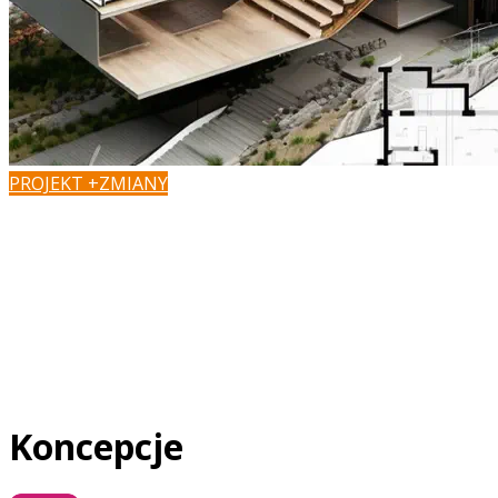
PROJEKT +ZMIANY
Masz pomysł na zmiany?
Podoba Ci się projekt, ale chcesz dopasować go do wła
zaadaptować do działki?
W Z500 możesz szybko i łatwo załatwić formalności, zaada
wprowadzić zmiany w dobrej cenie.
Koncepcje