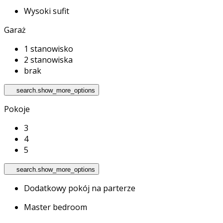
Wysoki sufit
Garaż
1 stanowisko
2 stanowiska
brak
search.show_more_options
Pokoje
3
4
5
search.show_more_options
Dodatkowy pokój na parterze
Master bedroom