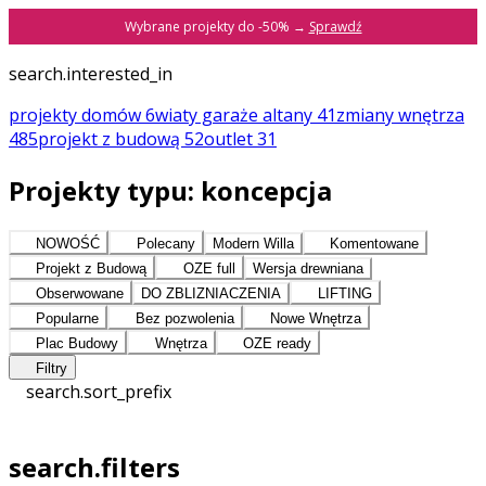
Wybrane projekty do -50% →
Sprawdź
search.interested_in
projekty domów
6
wiaty garaże altany
41
zmiany
wnętrza
485
projekt z budową
52
outlet
31
Projekty typu: koncepcja
NOWOŚĆ
Polecany
Modern Willa
Komentowane
Projekt z Budową
OZE full
Wersja drewniana
Obserwowane
DO ZBLIZNIACZENIA
LIFTING
Popularne
Bez pozwolenia
Nowe Wnętrza
Plac Budowy
Wnętrza
OZE ready
Filtry
search.sort_prefix
search.filters