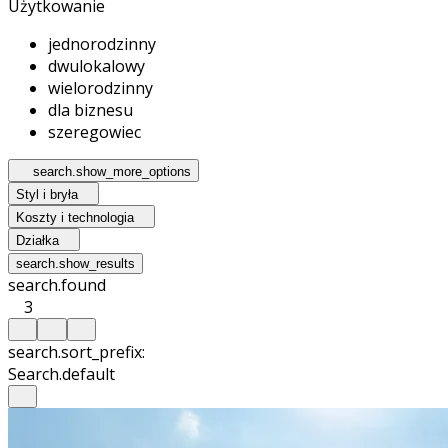
Użytkowanie
jednorodzinny
dwulokalowy
wielorodzinny
dla biznesu
szeregowiec
search.show_more_options
Styl i bryła
Koszty i technologia
Działka
search.show_results
search.found
3
search.sort_prefix:
Search.default