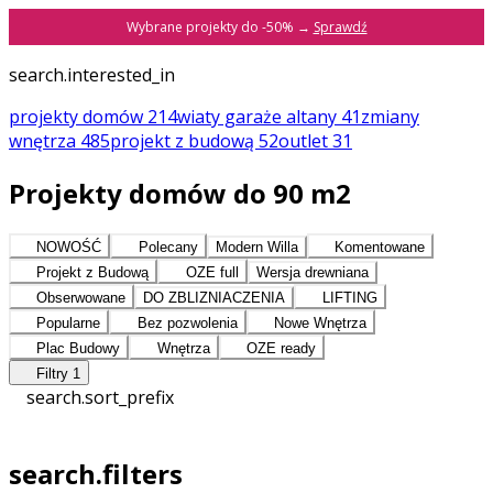
Wybrane projekty do -50% →
Sprawdź
search.interested_in
projekty domów
214
wiaty garaże altany
41
zmiany
wnętrza
485
projekt z budową
52
outlet
31
Projekty domów do 90 m2
NOWOŚĆ
Polecany
Modern Willa
Komentowane
Projekt z Budową
OZE full
Wersja drewniana
Obserwowane
DO ZBLIZNIACZENIA
LIFTING
Popularne
Bez pozwolenia
Nowe Wnętrza
Plac Budowy
Wnętrza
OZE ready
Filtry
1
search.sort_prefix
search.filters