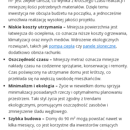
m² jest zwykle tańsza, co wynika z krótszego czasu realizacji i
mniejszej ilości potrzebnych materiałów. Dzięki temu
inwestycja nie obciąża budżetu na początku, a jednocześnie
umożliwia realizację wysokiej jakości projektu.
Niskie koszty utrzymania –
Mniejsza powierzchnia jest
łatwiejsza do ocieplenia, co oznacza niższe koszty ogrzewania,
klimatyzacji oraz innych mediów. Wdrożenie ekologicznych
rozwiązań, takich jak
pompa ciepła
czy
panele słoneczne
,
dodatkowo obniża rachunki.
Oszczędność czasu –
Mniejszy metraż oznacza mniejsze
nakłady czasu na codzienne sprzątanie, konserwację i remonty.
Czas poświęcony na utrzymanie domu jest krótszy, co
przekłada się na większą swobodę mieszkańców.
Minimalizm i ekologia –
Życie w niewielkim domu sprzyja
minimalizacji posiadanych rzeczy i optymalnemu planowaniu
przestrzeni. Taki styl życia jest zgodny z trendami
ekologicznymi, promującymi oszczędność zasobów i
zmniejszenie śladu węglowego.
Szybka budowa –
Domy do 90 m² mogą powstać nawet w
kilka miesięcy, co jest korzystne dla inwestorów ceniących