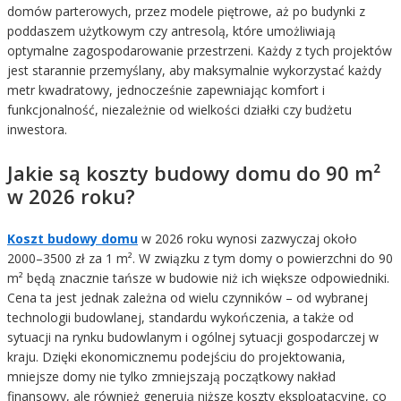
domów parterowych, przez modele piętrowe, aż po budynki z
poddaszem użytkowym czy antresolą, które umożliwiają
optymalne zagospodarowanie przestrzeni. Każdy z tych projektów
jest starannie przemyślany, aby maksymalnie wykorzystać każdy
metr kwadratowy, jednocześnie zapewniając komfort i
funkcjonalność, niezależnie od wielkości działki czy budżetu
inwestora.
Jakie są koszty budowy domu do 90 m²
w 2026 roku?
Koszt budowy domu
w 2026 roku wynosi zazwyczaj około
2000–3500 zł za 1 m². W związku z tym domy o powierzchni do 90
m² będą znacznie tańsze w budowie niż ich większe odpowiedniki.
Cena ta jest jednak zależna od wielu czynników – od wybranej
technologii budowlanej, standardu wykończenia, a także od
sytuacji na rynku budowlanym i ogólnej sytuacji gospodarczej w
kraju. Dzięki ekonomicznemu podejściu do projektowania,
mniejsze domy nie tylko zmniejszają początkowy nakład
finansowy, ale również generują niższe koszty eksploatacyjne, co