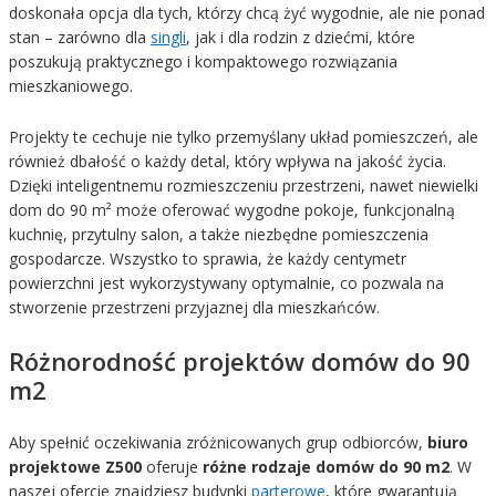
doskonała opcja dla tych, którzy chcą żyć wygodnie, ale nie ponad
stan – zarówno dla
singli
, jak i dla rodzin z dziećmi, które
poszukują praktycznego i kompaktowego rozwiązania
mieszkaniowego.
Projekty te cechuje nie tylko przemyślany układ pomieszczeń, ale
również dbałość o każdy detal, który wpływa na jakość życia.
Dzięki inteligentnemu rozmieszczeniu przestrzeni, nawet niewielki
dom do 90 m² może oferować wygodne pokoje, funkcjonalną
kuchnię, przytulny salon, a także niezbędne pomieszczenia
gospodarcze. Wszystko to sprawia, że każdy centymetr
powierzchni jest wykorzystywany optymalnie, co pozwala na
stworzenie przestrzeni przyjaznej dla mieszkańców.
Różnorodność projektów domów do 90
m2
Aby spełnić oczekiwania zróżnicowanych grup odbiorców,
biuro
projektowe Z500
oferuje
różne rodzaje domów do 90 m2
. W
naszej ofercie znajdziesz budynki
parterowe
, które gwarantują