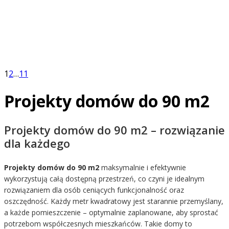
Podoba Ci się projekt, ale chcesz dopasować go do wła
zaadaptować do działki?
W Z500 możesz szybko i łatwo załatwić formalności, zaada
wprowadzić zmiany w dobrej cenie.
1
2
…
11
Projekty domów do 90 m2
Projekty domów do 90 m2 – rozwiązanie
dla każdego
Projekty domów do 90 m2
maksymalnie i efektywnie
wykorzystują całą dostępną przestrzeń, co czyni je idealnym
rozwiązaniem dla osób ceniących funkcjonalność oraz
oszczędność. Każdy metr kwadratowy jest starannie przemyślany,
a każde pomieszczenie – optymalnie zaplanowane, aby sprostać
potrzebom współczesnych mieszkańców. Takie domy to