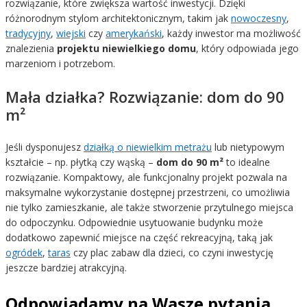
rozwiązanie, które zwiększa wartość inwestycji. Dzięki
różnorodnym stylom architektonicznym, takim jak
nowoczesny
,
tradycyjny
,
wiejski
czy
amerykański
, każdy inwestor ma możliwość
znalezienia
projektu niewielkiego domu
, który odpowiada jego
marzeniom i potrzebom.
Mała działka? Rozwiązanie: dom do 90
m²
Jeśli dysponujesz
działką o niewielkim metrażu
lub nietypowym
kształcie – np. płytką czy wąską –
dom do 90 m²
to idealne
rozwiązanie. Kompaktowy, ale funkcjonalny projekt pozwala na
maksymalne wykorzystanie dostępnej przestrzeni, co umożliwia
nie tylko zamieszkanie, ale także stworzenie przytulnego miejsca
do odpoczynku. Odpowiednie usytuowanie budynku może
dodatkowo zapewnić miejsce na część rekreacyjną, taką jak
ogródek
,
taras
czy plac zabaw dla dzieci, co czyni inwestycję
jeszcze bardziej atrakcyjną.
Odpowiadamy na Wasze pytania