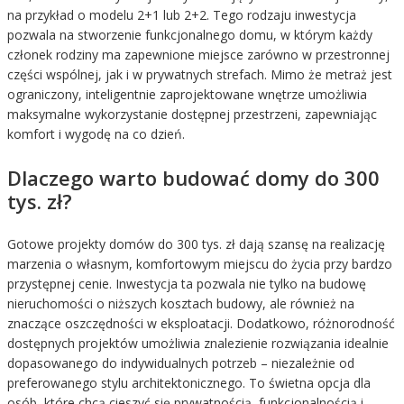
na przykład o modelu 2+1 lub 2+2. Tego rodzaju inwestycja
pozwala na stworzenie funkcjonalnego domu, w którym każdy
członek rodziny ma zapewnione miejsce zarówno w przestronnej
części wspólnej, jak i w prywatnych strefach. Mimo że metraż jest
ograniczony, inteligentnie zaprojektowane wnętrze umożliwia
maksymalne wykorzystanie dostępnej przestrzeni, zapewniając
komfort i wygodę na co dzień.
Dlaczego warto budować domy do 300
tys. zł?
Gotowe projekty domów do 300 tys. zł dają szansę na realizację
marzenia o własnym, komfortowym miejscu do życia przy bardzo
przystępnej cenie. Inwestycja ta pozwala nie tylko na budowę
nieruchomości o niższych kosztach budowy, ale również na
znaczące oszczędności w eksploatacji. Dodatkowo, różnorodność
dostępnych projektów umożliwia znalezienie rozwiązania idealnie
dopasowanego do indywidualnych potrzeb – niezależnie od
preferowanego stylu architektonicznego. To świetna opcja dla
osób, które chcą cieszyć się prywatnością, funkcjonalnością i