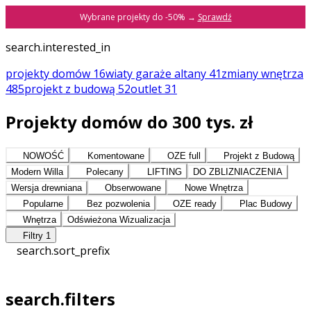
Wybrane projekty do -50% →
Sprawdź
search.interested_in
projekty domów
16
wiaty garaże altany
41
zmiany
wnętrza
485
projekt z budową
52
outlet
31
Projekty domów do 300 tys. zł
NOWOŚĆ
Komentowane
OZE full
Projekt z Budową
Modern Willa
Polecany
LIFTING
DO ZBLIZNIACZENIA
Wersja drewniana
Obserwowane
Nowe Wnętrza
Popularne
Bez pozwolenia
OZE ready
Plac Budowy
Wnętrza
Odświeżona Wizualizacja
Filtry
1
search.sort_prefix
search.filters