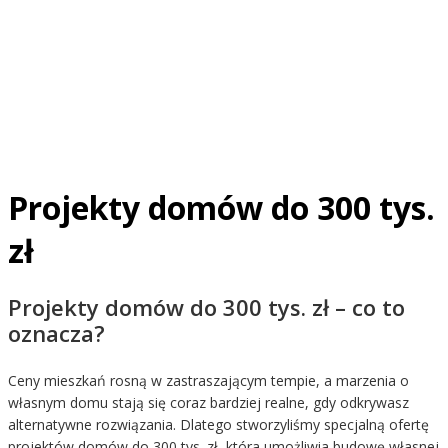
Masz pomysł na zmiany?
Podoba Ci się projekt, ale chcesz dopasować go do wła
zaadaptować do działki?
W Z500 możesz szybko i łatwo załatwić formalności, zaada
wprowadzić zmiany w dobrej cenie.
Projekty domów do 300 tys.
zł
Projekty domów do 300 tys. zł – co to
oznacza?
Ceny mieszkań rosną w zastraszającym tempie, a marzenia o
własnym domu stają się coraz bardziej realne, gdy odkrywasz
alternatywne rozwiązania. Dlatego stworzyliśmy specjalną ofertę
projektów domów do 300 tys. zł, która umożliwia budowę własnej