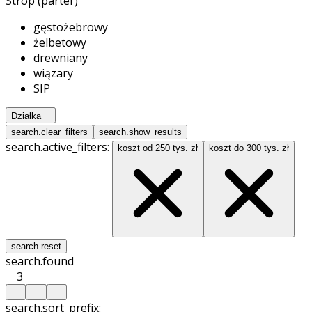
Strop (parter)
gęstożebrowy
żelbetowy
drewniany
wiązary
SIP
Działka
search.clear_filters
search.show_results
search.active_filters:
koszt od 250 tys. zł
koszt do 300 tys. zł
search.reset
search.found
3
search.sort_prefix: