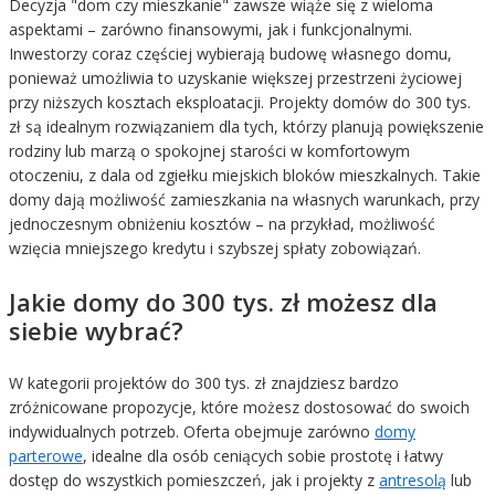
Decyzja "dom czy mieszkanie" zawsze wiąże się z wieloma
aspektami – zarówno finansowymi, jak i funkcjonalnymi.
Inwestorzy coraz częściej wybierają budowę własnego domu,
ponieważ umożliwia to uzyskanie większej przestrzeni życiowej
przy niższych kosztach eksploatacji. Projekty domów do 300 tys.
zł są idealnym rozwiązaniem dla tych, którzy planują powiększenie
rodziny lub marzą o spokojnej starości w komfortowym
otoczeniu, z dala od zgiełku miejskich bloków mieszkalnych. Takie
domy dają możliwość zamieszkania na własnych warunkach, przy
jednoczesnym obniżeniu kosztów – na przykład, możliwość
wzięcia mniejszego kredytu i szybszej spłaty zobowiązań.
Jakie domy do 300 tys. zł możesz dla
siebie wybrać?
W kategorii projektów do 300 tys. zł znajdziesz bardzo
zróżnicowane propozycje, które możesz dostosować do swoich
indywidualnych potrzeb. Oferta obejmuje zarówno
domy
parterowe
, idealne dla osób ceniących sobie prostotę i łatwy
dostęp do wszystkich pomieszczeń, jak i projekty z
antresolą
lub