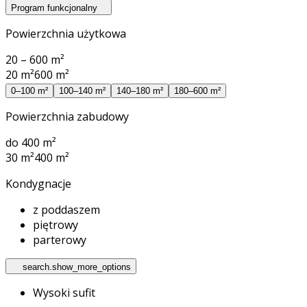
Program funkcjonalny
Powierzchnia użytkowa
20 – 600 m²
20 m²
600 m²
0–100 m²
100–140 m²
140–180 m²
180–600 m²
Powierzchnia zabudowy
do 400 m²
30 m²
400 m²
Kondygnacje
z poddaszem
piętrowy
parterowy
search.show_more_options
Wysoki sufit