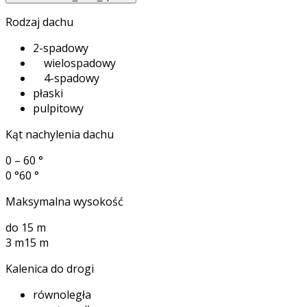
Rodzaj dachu
2-spadowy
wielospadowy
4-spadowy
płaski
pulpitowy
Kąt nachylenia dachu
0 – 60 °
0 °
60 °
Maksymalna wysokość
do 15 m
3 m
15 m
Kalenica do drogi
równoległa