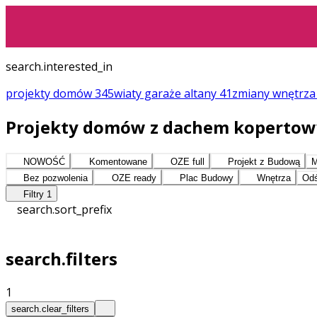
search.interested_in
projekty domów
345
wiaty garaże altany
41
zmiany
wnętrz
Projekty domów z dachem kopertowym
NOWOŚĆ
Komentowane
OZE full
Projekt z Budową
M
Bez pozwolenia
OZE ready
Plac Budowy
Wnętrza
Odś
Filtry
1
search.sort_prefix
search.filters
1
search.clear_filters