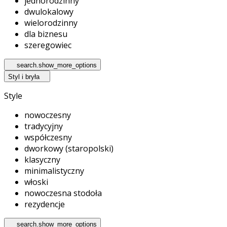
jednorodzinny
dwulokalowy
wielorodzinny
dla biznesu
szeregowiec
search.show_more_options
Styl i bryła
Style
nowoczesny
tradycyjny
współczesny
dworkowy (staropolski)
klasyczny
minimalistyczny
włoski
nowoczesna stodoła
rezydencje
search.show_more_options