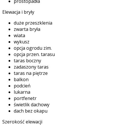
prostopadła
Elewacja i bryły
duże przeszklenia
zwarta bryła
wiata
wykusz
opcja ogrodu zim.
opcja przen. tarasu
taras boczny
zadaszony taras
taras na piętrze
balkon
podcień
lukarna
portfenetr
świetlik dachowy
dach bez okapu
Szerokość elewacji