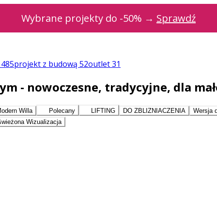
Wybrane projekty do -50% →
Sprawdź
a
485
projekt z budową
52
outlet
31
 - nowoczesne, tradycyjne, dla małe
odern Willa
Polecany
LIFTING
DO ZBLIZNIACZENIA
Wersja 
wieżona Wizualizacja