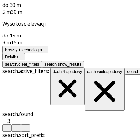
do 30 m
5 m
30 m
Wysokość elewacji
do 15 m
3 m
15 m
Koszty i technologia
Działka
search.clear_filters
search.show_results
search.active_filters:
dach 4-spadowy
dach wielospadowy
search
search.found
3
search.sort_prefix: