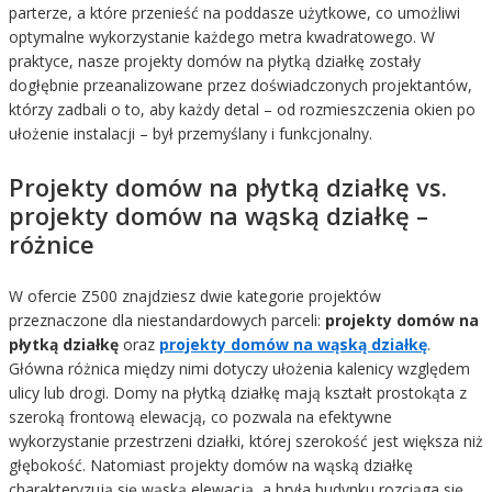
parterze, a które przenieść na poddasze użytkowe, co umożliwi
optymalne wykorzystanie każdego metra kwadratowego. W
praktyce, nasze projekty domów na płytką działkę zostały
dogłębnie przeanalizowane przez doświadczonych projektantów,
którzy zadbali o to, aby każdy detal – od rozmieszczenia okien po
ułożenie instalacji – był przemyślany i funkcjonalny.
Projekty domów na płytką działkę vs.
projekty domów na wąską działkę –
różnice
W ofercie Z500 znajdziesz dwie kategorie projektów
przeznaczone dla niestandardowych parceli:
projekty domów na
płytką działkę
oraz
projekty domów na wąską działkę
.
Główna różnica między nimi dotyczy ułożenia kalenicy względem
ulicy lub drogi. Domy na płytką działkę mają kształt prostokąta z
szeroką frontową elewacją, co pozwala na efektywne
wykorzystanie przestrzeni działki, której szerokość jest większa niż
głębokość. Natomiast projekty domów na wąską działkę
charakteryzują się wąską elewacją, a bryła budynku rozciąga się