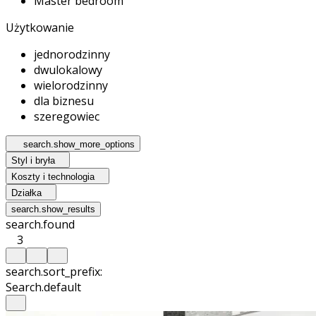
Master bedroom
Użytkowanie
jednorodzinny
dwulokalowy
wielorodzinny
dla biznesu
szeregowiec
search.show_more_options
Styl i bryła
Koszty i technologia
Działka
search.show_results
search.found
3
search.sort_prefix:
Search.default