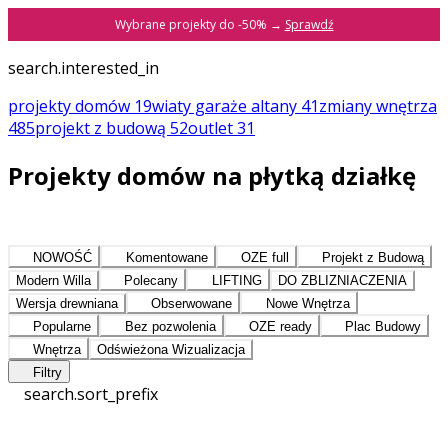
Wybrane projekty do -50% →
Sprawdź
search.interested_in
projekty domów
19
wiaty garaże altany
41
zmiany
wnętrza
485
projekt z budową
52
outlet
31
Projekty domów na płytką działkę
NOWOŚĆ
Komentowane
OZE full
Projekt z Budową
Modern Willa
Polecany
LIFTING
DO ZBLIZNIACZENIA
Wersja drewniana
Obserwowane
Nowe Wnętrza
Popularne
Bez pozwolenia
OZE ready
Plac Budowy
Wnętrza
Odświeżona Wizualizacja
Filtry
search.sort_prefix