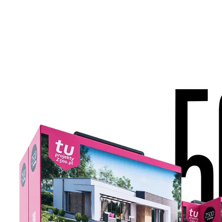
Masz pomysł na zmiany?
Podoba Ci się projekt, ale chcesz dopasować go do wła
zaadaptować do działki?
W Z500 możesz szybko i łatwo załatwić formalności, zaada
wprowadzić zmiany w dobrej cenie.