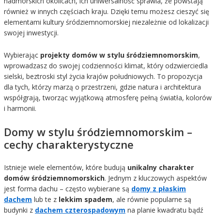
nadmorskich okolicach, ich uniwersalność sprawia, że powstają
również w innych częściach kraju. Dzięki temu możesz cieszyć się
elementami kultury śródziemnomorskiej niezależnie od lokalizacji
swojej inwestycji.
Wybierając
projekty domów w stylu śródziemnomorskim
,
wprowadzasz do swojej codzienności klimat, który odzwierciedla
sielski, beztroski styl życia krajów południowych. To propozycja
dla tych, którzy marzą o przestrzeni, gdzie natura i architektura
współgrają, tworząc wyjątkową atmosferę pełną światła, kolorów
i harmonii.
Domy w stylu śródziemnomorskim –
cechy charakterystyczne
Istnieje wiele elementów, które budują
unikalny charakter
domów śródziemnomorskich
. Jednym z kluczowych aspektów
jest forma dachu – często wybierane są
domy z płaskim
dachem
lub te z
lekkim spadem
, ale równie popularne są
budynki z
dachem czterospadowym
na planie kwadratu bądź