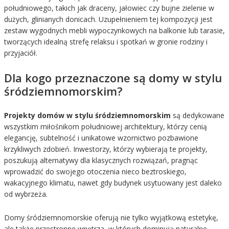
południowego, takich jak draceny, jałowiec czy bujne zielenie w
dużych, glinianych donicach. Uzupełnieniem tej kompozycji jest
zestaw wygodnych mebli wypoczynkowych na balkonie lub tarasie,
tworzących idealną strefę relaksu i spotkań w gronie rodziny i
przyjaciół.
Dla kogo przeznaczone są domy w stylu
śródziemnomorskim?
Projekty domów w stylu śródziemnomorskim
są dedykowane
wszystkim miłośnikom południowej architektury, którzy cenią
elegancję, subtelność i unikatowe wzornictwo pozbawione
krzykliwych zdobień. Inwestorzy, którzy wybierają te projekty,
poszukują alternatywy dla klasycznych rozwiązań, pragnąc
wprowadzić do swojego otoczenia nieco beztroskiego,
wakacyjnego klimatu, nawet gdy budynek usytuowany jest daleko
od wybrzeża.
Domy śródziemnomorskie oferują nie tylko wyjątkową estetykę,
ale także przestronne wnętrza, w których dominują naturalne