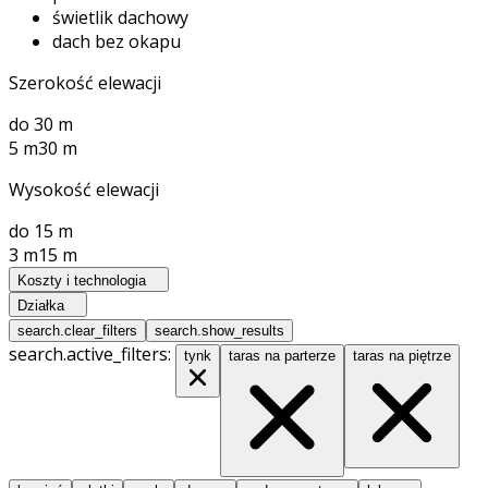
świetlik dachowy
dach bez okapu
Szerokość elewacji
do 30 m
5 m
30 m
Wysokość elewacji
do 15 m
3 m
15 m
Koszty i technologia
Działka
search.clear_filters
search.show_results
search.active_filters:
tynk
taras na parterze
taras na piętrze