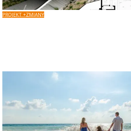
PROJEKT +ZMIANY
Masz pomysł na zmiany?
Podoba Ci się projekt, ale chcesz dopasować go do wła
zaadaptować do działki?
W Z500 możesz szybko i łatwo załatwić formalności, zaada
wprowadzić zmiany w dobrej cenie.