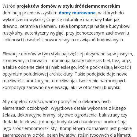
Wśród
projektów domów w stylu śródziemnomorskim
dominują przede wszystkim
domy murowane
, w których do
wykończenia wykorzystuje się naturalne materiały takie jak
drewno, ceramika i kamień. Taka kompozycja nadaje budynkowi
rustykalny, autentyczny wygląd, przy jednoczesnym zachowaniu
solidności i trwałości nowoczesnych rozwiązań budowlanych.
Elewacje domów w tym stylu najczęściej utrzymane są w jasnych,
stonowanych barwach – dominują kolory takie jak biel, beż, brąz,
a także odcienie zieleni i niebieskiego, które podkreślają lekkość i
optymizm południowej architektury. Takie podejście daje nowe
możliwości aranżacyjne, umożliwiając tworzenie harmonijnych
kompozycji zarówno na elewacji, jak i w otoczeniu budynku.
Aby dopełnić całości, warto pomyśleć o dekoracyjnych
elementach ozdobnych. Wyjątkowe detale wykonane z kutego
żelaza, dekoracyjne bramy, stylowe ogrodzenia, balustrady czy
dodatki do elewacji dodają budynkowi charakteru i podkreślają
jego śródziemnomorski styl. Kompletnym doznaniem jest pięknie
zaaranżowany ogród, pełen kwiatów, roślin typowych dla klimatu