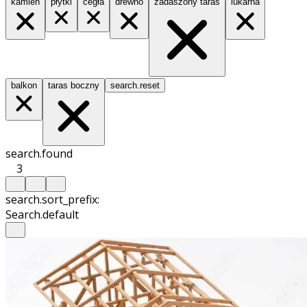
kamień
płytki
cegła
drewno
zadaszony taras
lukarna
balkon
taras boczny
search.reset
search.found
3
search.sort_prefix:
Search.default