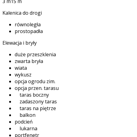
3 m
15 m
Kalenica do drogi
równoległa
prostopadła
Elewacja i bryły
duże przeszklenia
zwarta bryła
wiata
wykusz
opcja ogrodu zim.
opcja przen. tarasu
taras boczny
zadaszony taras
taras na piętrze
balkon
podcień
lukarna
portfenetr