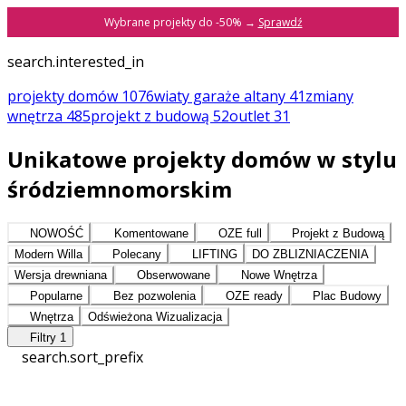
Wybrane projekty do -50% →
Sprawdź
search.interested_in
projekty domów
1076
wiaty garaże altany
41
zmiany
wnętrza
485
projekt z budową
52
outlet
31
Unikatowe projekty domów w stylu
śródziemnomorskim
NOWOŚĆ
Komentowane
OZE full
Projekt z Budową
Modern Willa
Polecany
LIFTING
DO ZBLIZNIACZENIA
Wersja drewniana
Obserwowane
Nowe Wnętrza
Popularne
Bez pozwolenia
OZE ready
Plac Budowy
Wnętrza
Odświeżona Wizualizacja
Filtry
1
search.sort_prefix