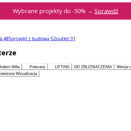
Wybrane projekty do -50% →
Sprawdź
za
485
projekt z budową
52
outlet
31
terze
odern Willa
Polecany
LIFTING
DO ZBLIZNIACZENIA
Wersja 
wieżona Wizualizacja