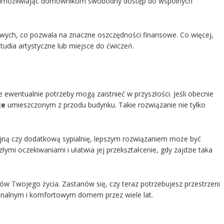
ie umożliwiając domownikom swobodny dostęp do wspólnych
owych, co pozwala na znaczne oszczędności finansowe. Co więcej,
tudia artystyczne lub miejsce do ćwiczeń.
 ewentualnie potrzeby mogą zaistnieć w przyszłości. Jeśli obecnie
ze
umieszczonym z przodu budynku. Takie rozwiązanie nie tylko
acyjną czy dodatkową sypialnię, lepszym rozwiązaniem może być
łymi oczekiwaniami i ułatwia jej przekształcenie, gdy zajdzie taka
w Twojego życia. Zastanów się, czy teraz potrzebujesz przestrzeni
cjonalnym i komfortowym domem przez wiele lat.