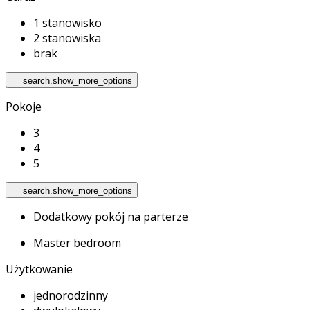
1 stanowisko
2 stanowiska
brak
search.show_more_options
Pokoje
3
4
5
search.show_more_options
Dodatkowy pokój na parterze
Master bedroom
Użytkowanie
jednorodzinny