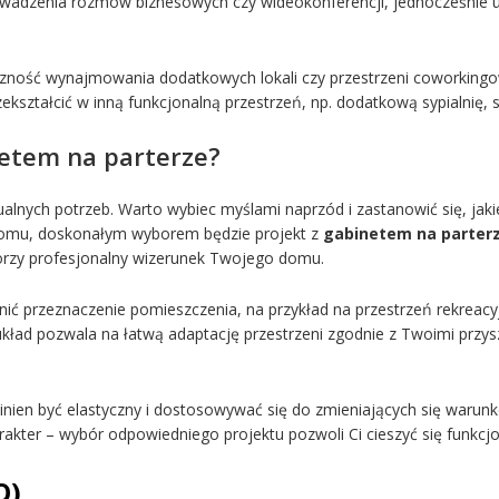
prowadzenia rozmów biznesowych czy wideokonferencji, jednocześn
eczność wynajmowania dodatkowych lokali czy przestrzeni coworking
ekształcić w inną funkcjonalną przestrzeń, np. dodatkową sypialnię, s
netem na parterze?
lnych potrzeb. Warto wybiec myślami naprzód i zastanowić się, jakie
domu, doskonałym wyborem będzie projekt z
gabinetem na parter
orzy profesjonalny wizerunek Twojego domu.
mienić przeznaczenie pomieszczenia, na przykład na przestrzeń rekre
układ pozwala na łatwą adaptację przestrzeni zgodnie z Twoimi przysz
ien być elastyczny i dostosowywać się do zmieniających się warunkó
harakter – wybór odpowiedniego projektu pozwoli Ci cieszyć się funk
Q)