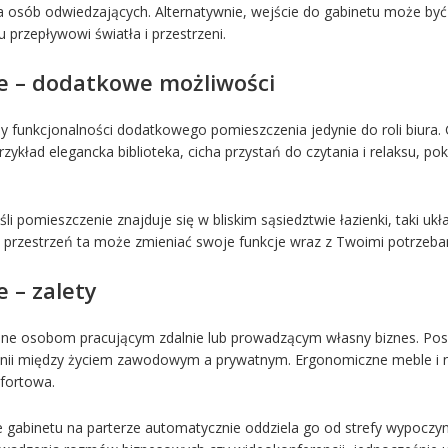
a osób odwiedzających. Alternatywnie, wejście do gabinetu może być
przepływowi światła i przestrzeni.
e – dodatkowe możliwości
 funkcjonalności dodatkowego pomieszczenia jedynie do roli biura. G
ykład elegancka biblioteka, cicha przystań do czytania i relaksu, pok
śli pomieszczenie znajduje się w bliskim sąsiedztwie łazienki, taki u
u, przestrzeń ta może zmieniać swoje funkcje wraz z Twoimi potrzebam
 – zalety
ne osobom pracującym zdalnie lub prowadzącym własny biznes. Posia
onii między życiem zawodowym a prywatnym. Ergonomiczne meble i n
mfortowa.
 gabinetu na parterze automatycznie oddziela go od strefy wypoczyn