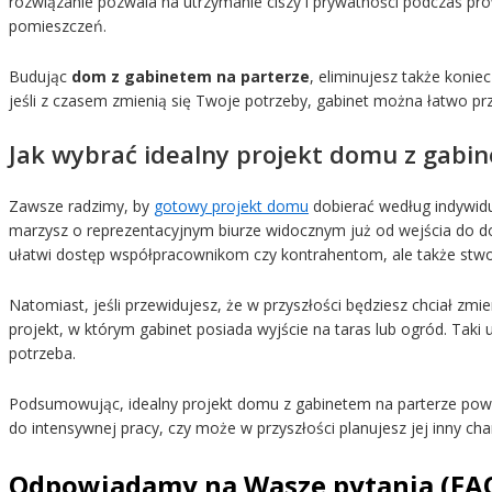
rozwiązanie pozwala na utrzymanie ciszy i prywatności podczas 
pomieszczeń.
Budując
dom z gabinetem na parterze
, eliminujesz także koni
jeśli z czasem zmienią się Twoje potrzeby, gabinet można łatwo prz
Jak wybrać idealny projekt domu z gabi
Zawsze radzimy, by
gotowy projekt domu
dobierać według indywidua
marzysz o reprezentacyjnym biurze widocznym już od wejścia do 
ułatwi dostęp współpracownikom czy kontrahentom, ale także stw
Natomiast, jeśli przewidujesz, że w przyszłości będziesz chciał z
projekt, w którym gabinet posiada wyjście na taras lub ogród. Taki 
potrzeba.
Podsumowując, idealny projekt domu z gabinetem na parterze powin
do intensywnej pracy, czy może w przyszłości planujesz jej inny c
Odpowiadamy na Wasze pytania (FA