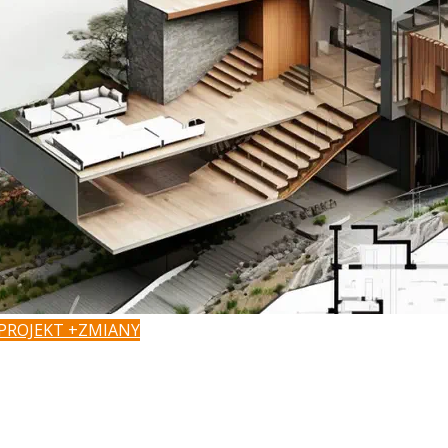
PROJEKT +ZMIANY
Masz pomysł na zmiany?
Podoba Ci się projekt, ale chcesz dopasować go do
własnych potrzeb lub zaadaptować do działki?