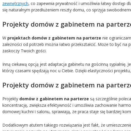
zewnętrznych
, co zapewnia prywatność i umożliwia łatwy dostęp dl
się naturalnym przedłużeniem reszty domu, co sprzyja swobodnemu 
Projekty domów z gabinetem na parterz
W
projektach domów z gabinetem na parterze
nie ograniczamy
zależności od potrzeb można łatwo przekształcić. Może to być na prz
zaskoczy Twoich gości.
Inną ciekawą opcją jest adaptacja gabinetu na gościnną sypialnię. Je
którzy czasami spędzają noc u Ciebie. Dzięki elastyczności projekt
Projekty domów z gabinetem na parterze
Projekty
domów z gabinetem na parterze
są szczególnie poleca
koncentrację, zwiększa efektywność i umożliwia zachowanie harm
domowej kuchni i salonu, sprawiają, że praca staje się bardziej ko
Dodatkowym atutem takiego rozwiązania jest fakt, że umieszczenie