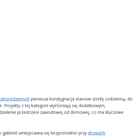
W Z500 możesz szybko i łatwo załatwić formalności,
zaadaptować projekt lub wprowadzić zmiany w dobrej
cenie.
dnorodzinnych
pierwsza kondygnacja stanowi strefę codzienną, do
. Projekty z tej kategorii wyróżniają się dodatkowym,
ddzielenie przestrzeni zawodowej od domowej, co ma kluczowe
 gabinet umiejscawia się bezpośrednio przy
drzwiach