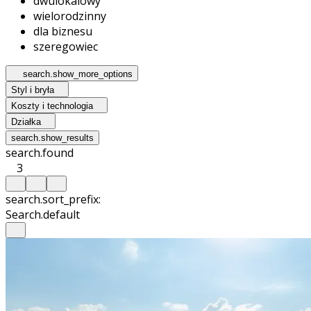
dwulokalowy
wielorodzinny
dla biznesu
szeregowiec
search.show_more_options
Styl i bryła
Koszty i technologia
Działka
search.show_results
search.found
3
search.sort_prefix:
Search.default