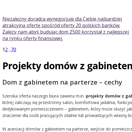
Niezależny doradca wynegocjuje dla Ciebie najbardziej
atrakcyjną ofertę spośród oferty 20 polskich banków.
Zależy nam abyś budując dom Z500 korzystał z najlepszej
na rynku oferty finansowej.
1
2
…
70
Projekty domów z gabinetem
Dom z gabinetem na parterze – cechy
Szeroka oferta naszego biura zawiera m.in.
projekty domów z ga
której zaliczają się przestronny salon, komfortowa jadalnia, funkc
dedykowanym pomieszczeniem – gabinetem, który może służyć jako
znaczenie dla osób pracujących zdalnie lub prowadzących własny bi
W aranżacji domów z gabinetem na parterze, wejście do pomieszcz