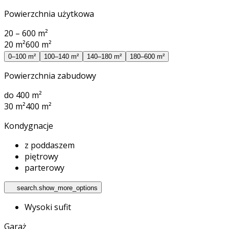
Powierzchnia użytkowa
20 – 600 m²
20 m²
600 m²
0–100 m²
100–140 m²
140–180 m²
180–600 m²
Powierzchnia zabudowy
do 400 m²
30 m²
400 m²
Kondygnacje
z poddaszem
piętrowy
parterowy
search.show_more_options
Wysoki sufit
Garaż