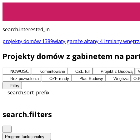
search.interested_in
projekty domów
1389
wiaty garaże altany
41
zmiany
wnętr
Projekty domów z gabinetem na par
NOWOŚĆ
Komentowane
OZE full
Projekt z Budową
M
Bez pozwolenia
OZE ready
Plac Budowy
Wnętrza
Odś
Filtry
search.sort_prefix
search.filters
Program funkcjonalny