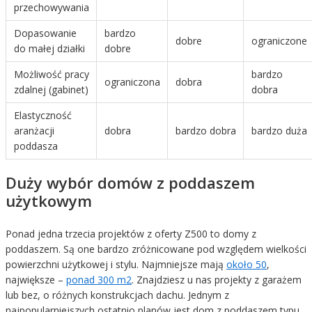
przechowywania
Dopasowanie
bardzo
dobre
ograniczone
do małej działki
dobre
Możliwość pracy
bardzo
ograniczona
dobra
zdalnej (gabinet)
dobra
Elastyczność
aranżacji
dobra
bardzo dobra
bardzo duża
poddasza
Duży wybór domów z poddaszem
użytkowym
Ponad jedna trzecia projektów z oferty Z500 to domy z
poddaszem. Są one bardzo zróżnicowane pod względem wielkości
powierzchni użytkowej i stylu. Najmniejsze mają
około 50
,
największe –
ponad 300 m2
. Znajdziesz u nas projekty z garażem
lub bez, o różnych konstrukcjach dachu. Jednym z
najpopularniejszych ostatnio planów jest dom z poddaszem typu