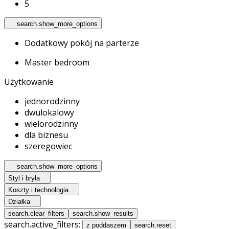
5
search.show_more_options
Dodatkowy pokój na parterze
Master bedroom
Użytkowanie
jednorodzinny
dwulokalowy
wielorodzinny
dla biznesu
szeregowiec
search.show_more_options
Styl i bryła
Koszty i technologia
Działka
search.clear_filters
search.show_results
search.active_filters:
z poddaszem
search.reset