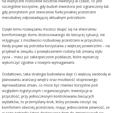
na elastyczne rozłożenie kosztów inwestycji w czasie, co jest
szczególnie korzystne, gdy budżet inwestora jest ograniczony lub
gdy priorytetem jest stworzenie funkcjonalnej przestrzeni
mieszkalnej odpowiadającej aktualnym potrzebom.
Dzięki temu rozwiązaniu możesz skupić się na stworzeniu
komfortowego domu dostosowanego do bieżącej sytuacji, nie
rezygnując z możliwości rozbudowy przestrzeni w przyszłości.
Kiedy pojawi się potrzeba korzystania z większej powierzchni – na
przykład w związku z powiększeniem rodziny lub zmianą stylu
życia – masz już zabezpieczone poddasze, które wystarczy
wykończyć zgodnie z nowymi wymaganiami.
Dodatkowo, taka strategia budowlana daje Ci większą swobodę w
planowaniu aranżacji wnętrz oraz możliwość stopniowego
wprowadzania zmian, co może być również korzystne pod
względem logistycznym i organizacyjnym. Inwestycja w
przyszłość, przy jednoczesnym kontrolowaniu bieżących
wydatków, to przemyślany krok, który pozwala cieszyć się
komfortem obecnej przestrzeni, mając jednocześnie pewność, że
w razie potrzeby łatwo dostosujesz dom do zmieniających się