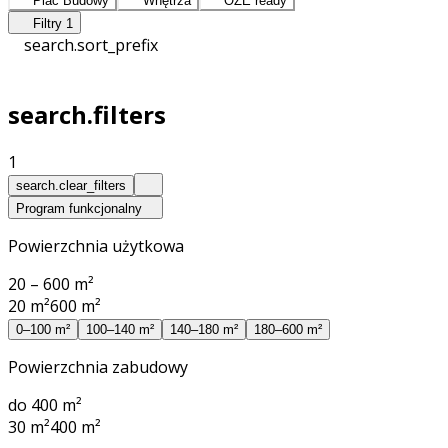
Plac Budowy
Wnętrza
OZE ready
Filtry
1
search.sort_prefix
search.filters
1
search.clear_filters
Program funkcjonalny
Powierzchnia użytkowa
20 – 600 m²
20 m²
600 m²
0–100 m²
100–140 m²
140–180 m²
180–600 m²
Powierzchnia zabudowy
do 400 m²
30 m²
400 m²