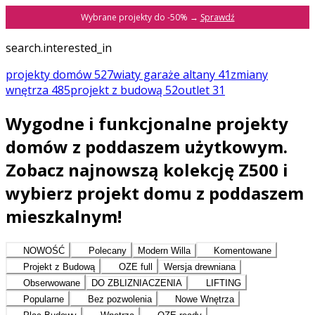
Wybrane projekty do -50% →
Sprawdź
search.interested_in
projekty domów
527
wiaty garaże altany
41
zmiany
wnętrza
485
projekt z budową
52
outlet
31
Wygodne i funkcjonalne projekty
domów z poddaszem użytkowym.
Zobacz najnowszą kolekcję Z500 i
wybierz projekt domu z poddaszem
mieszkalnym!
NOWOŚĆ
Polecany
Modern Willa
Komentowane
Projekt z Budową
OZE full
Wersja drewniana
Obserwowane
DO ZBLIZNIACZENIA
LIFTING
Popularne
Bez pozwolenia
Nowe Wnętrza