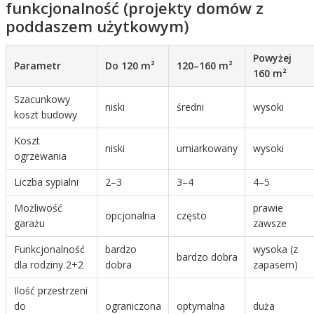
funkcjonalność (projekty domów z
poddaszem użytkowym)
Powyżej
Parametr
Do 120 m²
120–160 m²
160 m²
Szacunkowy
niski
średni
wysoki
koszt budowy
Koszt
niski
umiarkowany
wysoki
ogrzewania
Liczba sypialni
2–3
3–4
4–5
Możliwość
prawie
opcjonalna
często
garażu
zawsze
Funkcjonalność
bardzo
wysoka (z
bardzo dobra
dla rodziny 2+2
dobra
zapasem)
Ilość przestrzeni
do
ograniczona
optymalna
duża