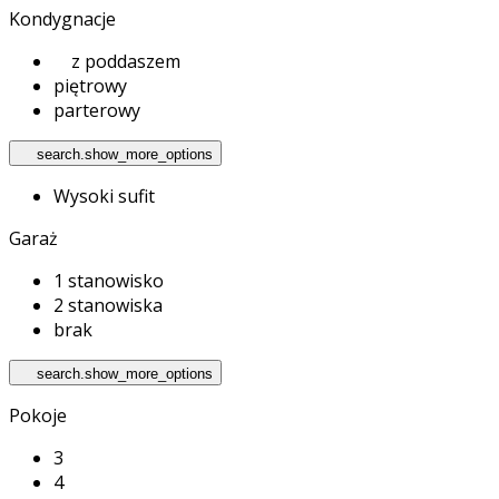
Kondygnacje
z poddaszem
piętrowy
parterowy
search.show_more_options
Wysoki sufit
Garaż
1 stanowisko
2 stanowiska
brak
search.show_more_options
Pokoje
3
4