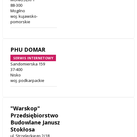
88-300
Mogilno
woj. kujawsko-
pomorskie
PHU DOMAR
SERWIS INTERNETOWY
Sandomierska 159
37-400
Nisko
woj. podkarpackie
"Warskop"
Przedsiębiorstwo
Budowlane Janusz
Stokłosa
ul. Strzeleckiego 2/18