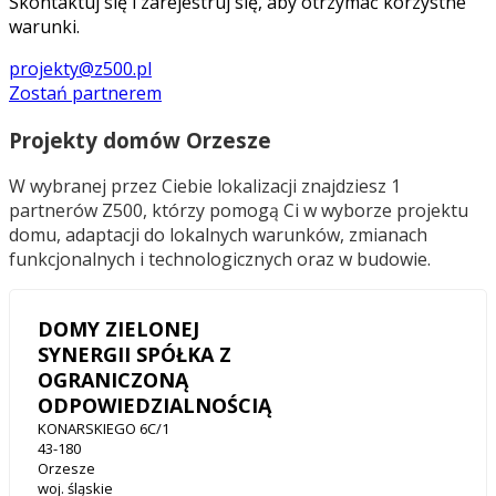
Skontaktuj się i zarejestruj się, aby otrzymać korzystne
warunki.
projekty@z500.pl
Zostań partnerem
Projekty domów Orzesze
W wybranej przez Ciebie lokalizacji znajdziesz 1
partnerów Z500, którzy pomogą Ci w wyborze projektu
domu, adaptacji do lokalnych warunków, zmianach
funkcjonalnych i technologicznych oraz w budowie.
DOMY ZIELONEJ
SYNERGII SPÓŁKA Z
OGRANICZONĄ
ODPOWIEDZIALNOŚCIĄ
KONARSKIEGO 6C/1
43-180
Orzesze
woj. śląskie