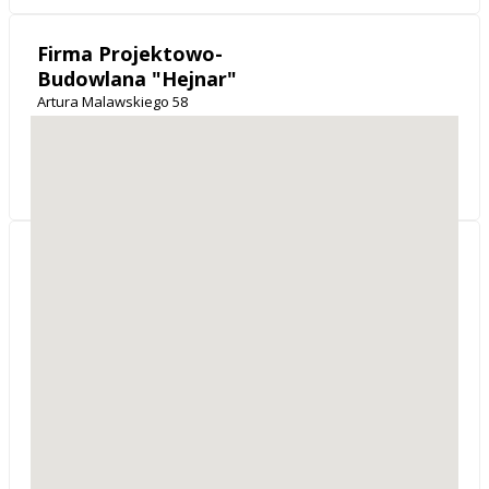
Firma Projektowo-
Budowlana "Hejnar"
Artura Malawskiego 58
31-471
Kraków
woj. małopolskie
Architekt.ka Justyna
Turalska biuro
projektowe
ul. Więźniów Oświęcimia
35/15
32-600
Oświęcim
woj. małopolskie
Projekty indywidualne budynków mieszkalnych,
adaptacje projektów typowych, analizy chłonności