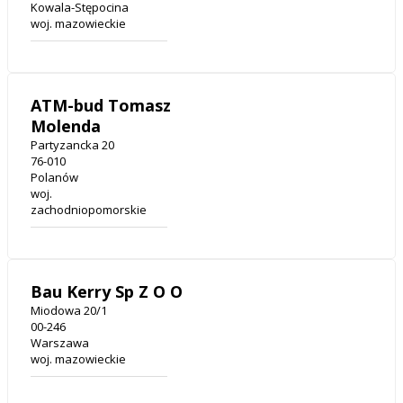
Kowala-Stępocina
woj. mazowieckie
ATM-bud Tomasz
Molenda
Partyzancka 20
76-010
Polanów
woj.
zachodniopomorskie
Bau Kerry Sp Z O O
Miodowa 20/1
00-246
Warszawa
woj. mazowieckie