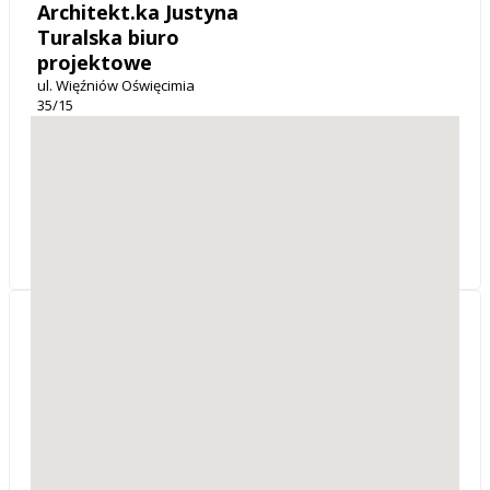
Architekt.ka Justyna
Turalska biuro
projektowe
ul. Więźniów Oświęcimia
35/15
32-600
Oświęcim
woj. małopolskie
Projekty indywidualne budynków mieszkalnych,
adaptacje projektów typowych, analizy chłonności
działki, świadectwa charakterystyki energetycznej.
Projektowanie i Nadzory
Budowlane inż. Janusz
Baran
SREBRNY PARTNER
ul. Wspólna 46
32-620
Brzeszcze