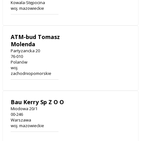
Kowala-Stępocina
woj. mazowieckie
ATM-bud Tomasz
Molenda
Partyzancka 20
76-010
Polanów
woj.
zachodniopomorskie
Bau Kerry Sp Z O O
Miodowa 20/1
00-246
Warszawa
woj. mazowieckie