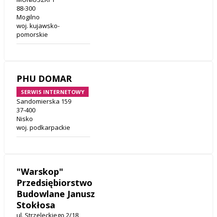
88-300
Mogilno
woj. kujawsko-
pomorskie
PHU DOMAR
SERWIS INTERNETOWY
Sandomierska 159
37-400
Nisko
woj. podkarpackie
"Warskop"
Przedsiębiorstwo
Budowlane Janusz
Stokłosa
ul. Strzeleckiego 2/18