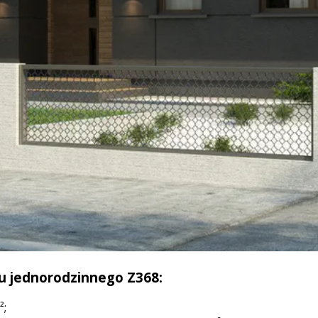
u jednorodzinnego Z368:
²;