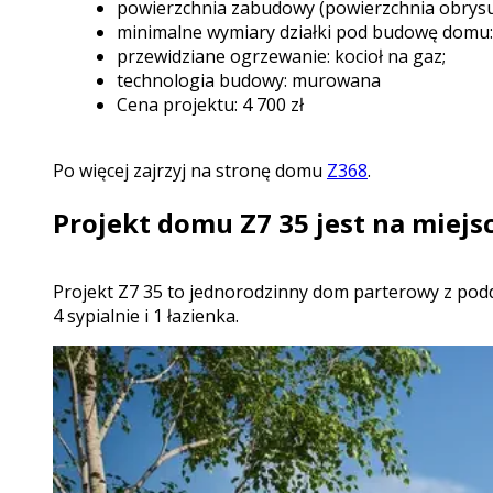
powierzchnia zabudowy (powierzchnia obrysu
minimalne wymiary działki pod budowę domu: 
przewidziane ogrzewanie: kocioł na gaz;
technologia budowy: murowana
Cena projektu: 4 700
zł
Po więcej zajrzyj na stronę domu
Z368
.
Projekt domu Z7 35 jest na miejsc
projekt Z7 35 to jednorodzinny dom parterowy z poddaszem użytkowym z dachem dwuspadowym. We wnętrzu znajdują się: sień, hol, kuchnia, pomieszczenie gospodarcze,
4 sypialnie i 1 łazienka.