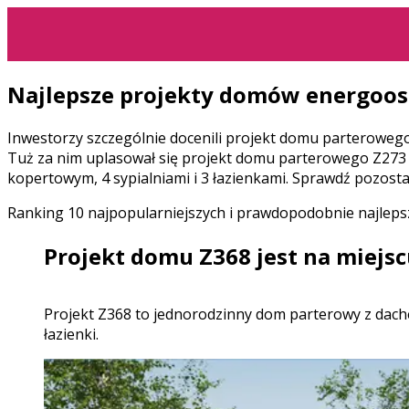
Najlepsze projekty domów energoos
Inwestorzy szczególnie docenili projekt domu parterowego
Tuż za nim uplasował się projekt domu parterowego Z273 
kopertowym, 4 sypialniami i 3 łazienkami. Sprawdź pozosta
Ranking 10 najpopularniejszych i prawdopodobnie najlep
Projekt domu Z368 jest na miejsc
projekt Z368 to jednorodzinny dom parterowy z dachem kopertowym. We wnętrzu znajdują się: sień, hol, garderoba, kuchnia, pomieszczenie gospodarcze, 4 sypialnie i 3
łazienki.