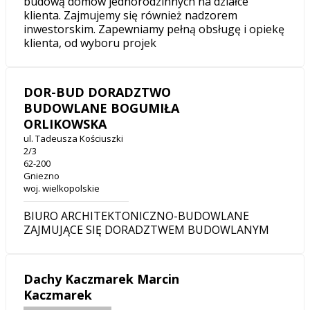
budową domów jednorodzinnych na działce
klienta. Zajmujemy się również nadzorem
inwestorskim. Zapewniamy pełną obsługę i opiekę
klienta, od wyboru projek
DOR-BUD DORADZTWO
BUDOWLANE BOGUMIŁA
ORLIKOWSKA
ul. Tadeusza Kościuszki
2/3
62-200
Gniezno
woj. wielkopolskie
BIURO ARCHITEKTONICZNO-BUDOWLANE
ZAJMUJĄCE SIĘ DORADZTWEM BUDOWLANYM
Dachy Kaczmarek Marcin
Kaczmarek