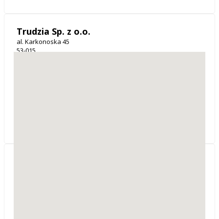
Trudzia Sp. z o.o.
al. Karkonoska 45
53-015
Wrocław
woj. dolnośląskie
Firma Trudzia to mieszanka dwudziestoletniego
doświadczenia twórców z młodą dobrze
wykształconą kadrą. Nasza działalność opiera się
na więzach rodzinnych i wzajemnym zaufaniu.
Spaja nas wiara, że uczc
Usługi Projektowe i
Nadzory Budowlane mgr
inż. Krzysztof Zawiła
Pl. Konstytucji 12
78-500
Drawsko Pomorskie