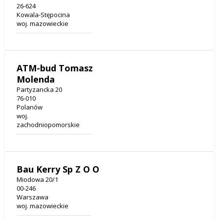
26-624
Kowala-Stępocina
woj. mazowieckie
ATM-bud Tomasz
Molenda
Partyzancka 20
76-010
Polanów
woj.
zachodniopomorskie
Bau Kerry Sp Z O O
Miodowa 20/1
00-246
Warszawa
woj. mazowieckie