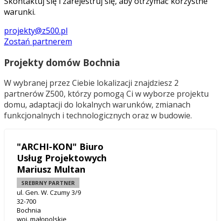
Skontaktuj się i zarejestruj się, aby otrzymać korzystne
warunki.
projekty@z500.pl
Zostań partnerem
Projekty domów Bochnia
W wybranej przez Ciebie lokalizacji znajdziesz 2
partnerów Z500, którzy pomogą Ci w wyborze projektu
domu, adaptacji do lokalnych warunków, zmianach
funkcjonalnych i technologicznych oraz w budowie.
"ARCHI-KON" Biuro
Usług Projektowych
Mariusz Multan
SREBRNY PARTNER
ul. Gen. W. Czumy 3/9
32-700
Bochnia
woj. małopolskie