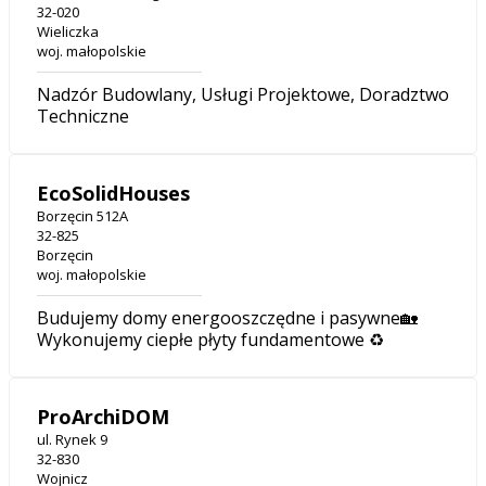
32-020
Wieliczka
woj. małopolskie
Nadzór Budowlany, Usługi Projektowe, Doradztwo
Techniczne
EcoSolidHouses
Borzęcin 512A
32-825
Borzęcin
woj. małopolskie
Budujemy domy energooszczędne i pasywne🏡
Wykonujemy ciepłe płyty fundamentowe ♻️
ProArchiDOM
ul. Rynek 9
32-830
Wojnicz