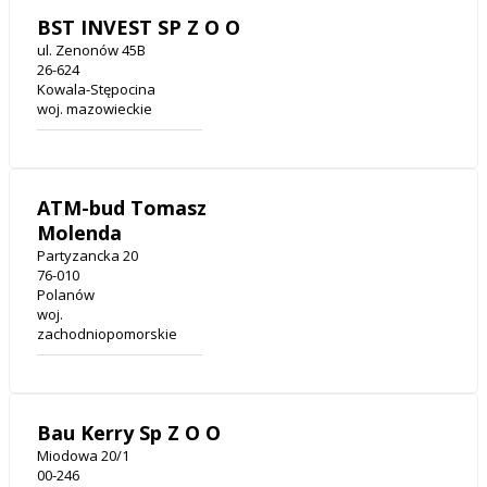
BST INVEST SP Z O O
ul. Zenonów 45B
26-624
Kowala-Stępocina
woj. mazowieckie
ATM-bud Tomasz
Molenda
Partyzancka 20
76-010
Polanów
woj.
zachodniopomorskie
Bau Kerry Sp Z O O
Miodowa 20/1
00-246