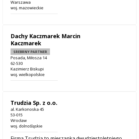
Warszawa
woj. mazowieckie
Dachy Kaczmarek Marcin
Kaczmarek
SREBRNY PARTNER
Posada, Miłosza 14
62-530
Kazimierz Biskupi
woj. wielkopolskie
Trudzia Sp. z o.o.
al. Karkonoska 45
53-015
Wrocław
woj. dolnośląskie
Firma Trudzia to mieszanka dwudziestoletniego