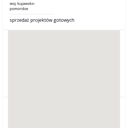
woj. kujawsko-
pomorskie
sprzedaż projektów gotowych
Firma Usługowo-
Handlowa PONIDZIE
SREBRNY PARTNER
ul. Skałki 18
28-100
Busko-Zdrój
woj. świętokrzyskie
Sprzedaż projektów, adaptacje.
MR GEO-PROJEKT
Żuławskiego 2
39-200
Dębica