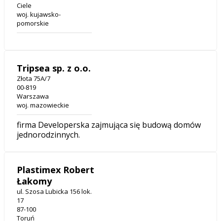
Ciele
woj. kujawsko-
pomorskie
Tripsea sp. z o.o.
Złota 75A/7
00-819
Warszawa
woj. mazowieckie
firma Developerska zajmująca się budową domów
jednorodzinnych.
Plastimex Robert
Łakomy
ul. Szosa Lubicka 156 lok.
17
87-100
Toruń