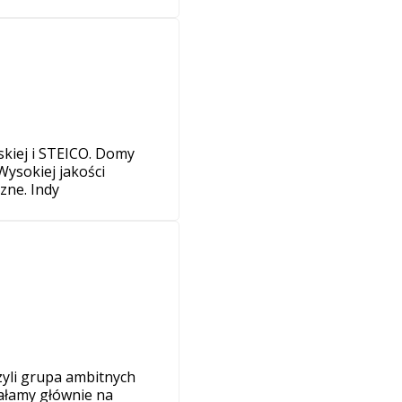
kiej i STEICO. Domy
ysokiej jakości
zne. Indy
zyli grupa ambitnych
iałamy głównie na