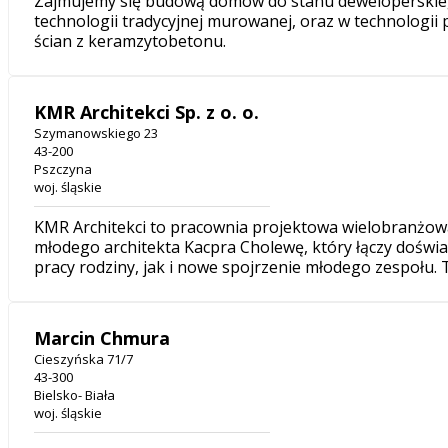
Zajmujemy się budową domów do stanu deweloperski
technologii tradycyjnej murowanej, oraz w technologi
ścian z keramzytobetonu.
KMR Architekci Sp. z o. o.
Szymanowskiego 23
43-200
Pszczyna
woj. śląskie
KMR Architekci to pracownia projektowa wielobranżo
młodego architekta Kacpra Cholewę, który łączy doświad
pracy rodziny, jak i nowe spojrzenie młodego zespołu. 
Marcin Chmura
Cieszyńska 71/7
43-300
Bielsko- Biała
woj. śląskie