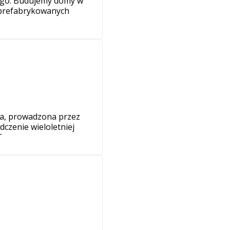
ego. Budujemy domy w
i prefabrykowanych
wa, prowadzona przez
czenie wieloletniej
T