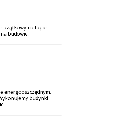
początkowym etapie
 na budowie.
wie energooszczędnym,
 Wykonujemy budynki
le