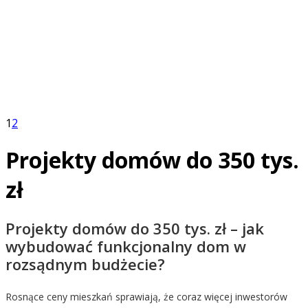
Masz pomysł na zmiany?
Podoba Ci się projekt, ale chcesz dopasować go do wła
zaadaptować do działki?
W Z500 możesz szybko i łatwo załatwić formalności, zaada
wprowadzić zmiany w dobrej cenie.
1
2
Projekty domów do 350 tys.
zł
Projekty domów do 350 tys. zł – jak
wybudować funkcjonalny dom w
rozsądnym budżecie?
Rosnące ceny mieszkań sprawiają, że coraz więcej inwestorów