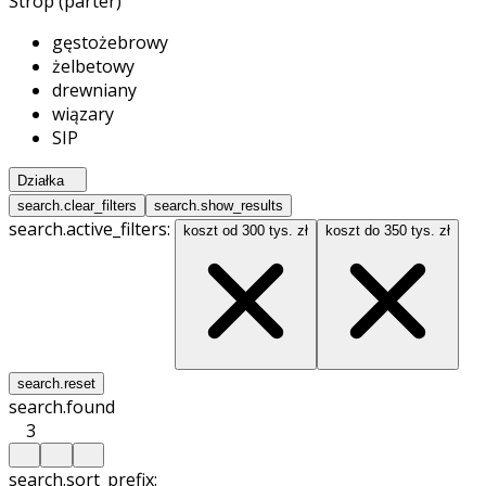
Strop (parter)
gęstożebrowy
żelbetowy
drewniany
wiązary
SIP
Działka
search.clear_filters
search.show_results
search.active_filters:
koszt od 300 tys. zł
koszt do 350 tys. zł
search.reset
search.found
3
search.sort_prefix: