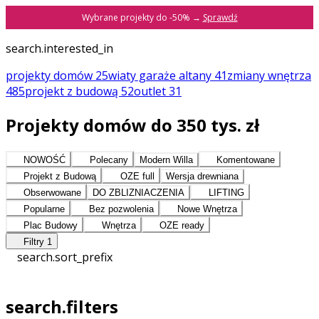
Wybrane projekty do -50% →
Sprawdź
search.interested_in
projekty domów
25
wiaty garaże altany
41
zmiany
wnętrza
485
projekt z budową
52
outlet
31
Projekty domów do 350 tys. zł
NOWOŚĆ
Polecany
Modern Willa
Komentowane
Projekt z Budową
OZE full
Wersja drewniana
Obserwowane
DO ZBLIZNIACZENIA
LIFTING
Popularne
Bez pozwolenia
Nowe Wnętrza
Plac Budowy
Wnętrza
OZE ready
Filtry
1
search.sort_prefix
search.filters