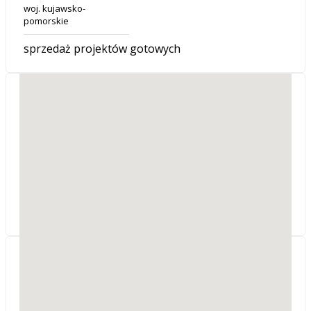
woj. kujawsko-
pomorskie
sprzedaż projektów gotowych
Firma Usługowo-
Handlowa PONIDZIE
SREBRNY PARTNER
ul. Skałki 18
28-100
Busko-Zdrój
woj. świętokrzyskie
Sprzedaż projektów, adaptacje.
MR GEO-PROJEKT
Żuławskiego 2
39-200
Dębica