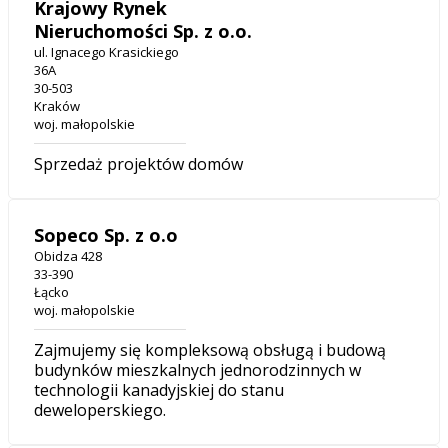
Krajowy Rynek
Nieruchomości Sp. z o.o.
ul. Ignacego Krasickiego
36A
30-503
Kraków
woj. małopolskie
Sprzedaż projektów domów
Sopeco Sp. z o.o
Obidza 428
33-390
Łącko
woj. małopolskie
Zajmujemy się kompleksową obsługą i budową
budynków mieszkalnych jednorodzinnych w
technologii kanadyjskiej do stanu
deweloperskiego.