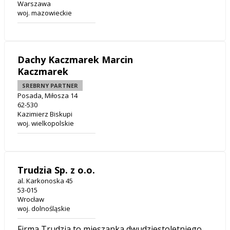
Warszawa
woj. mazowieckie
Dachy Kaczmarek Marcin
Kaczmarek
SREBRNY PARTNER
Posada, Miłosza 14
62-530
Kazimierz Biskupi
woj. wielkopolskie
Trudzia Sp. z o.o.
al. Karkonoska 45
53-015
Wrocław
woj. dolnośląskie
Firma Trudzia to mieszanka dwudziestoletniego