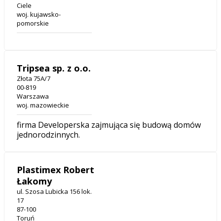
Ciele
woj. kujawsko-
pomorskie
Tripsea sp. z o.o.
Złota 75A/7
00-819
Warszawa
woj. mazowieckie
firma Developerska zajmująca się budową domów
jednorodzinnych.
Plastimex Robert
Łakomy
ul. Szosa Lubicka 156 lok.
17
87-100
Toruń