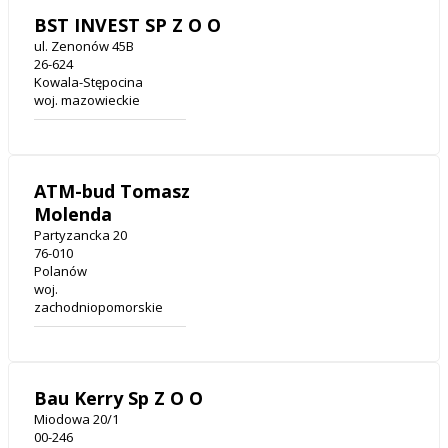
BST INVEST SP Z O O
ul. Zenonów 45B
26-624
Kowala-Stępocina
woj. mazowieckie
ATM-bud Tomasz
Molenda
Partyzancka 20
76-010
Polanów
woj.
zachodniopomorskie
Bau Kerry Sp Z O O
Miodowa 20/1
00-246