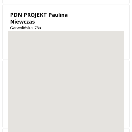
PDN PROJEKT Paulina
Niewczas
Garwolińska, 78a
08-450
Łaskarzew
woj. mazowieckie
Nadzór i Projektowanie
w Budownictwie Leszek
Popiel
Kochanowskiego 2
26-800
Białobrzegi
woj. mazowieckie
Sprzedaż projektów gotowych.