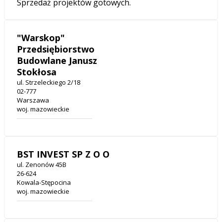
Sprzedaż projektów gotowych.
"Warskop"
Przedsiębiorstwo
Budowlane Janusz
Stokłosa
ul. Strzeleckiego 2/18
02-777
Warszawa
woj. mazowieckie
BST INVEST SP Z O O
ul. Zenonów 45B
26-624
Kowala-Stępocina
woj. mazowieckie