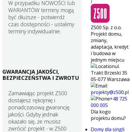
)
W przypadku NOWOŚCI lub
WARIANTÓW terminy mogą
być dłuższe - potwierdź
czas dostępności - ustalimy
Z500 Sp. z o.o.
terminy indywidualnie.
Projekt domu,
zmiany,
adaptacja, kredyt
i budowa w
jednym miejscu
ul.
GWARANCJA JAKOŚCI,
Trakt Brzeski 35
BEZPIECZEŃSTWA I ZWROTU
05-077 Warszawa
projekty@z500.pl
Zamawiając projekt Z500
+48 725
dostajesz rękojmię i
000 005
ponadczasową gwarancję
Dla kogo
jakości. Gdyby jednak
projektu domu?
okazało się, że musisz
zwrócić projekt - w Z500
Domy dla singli