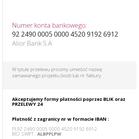
Numer konta bankowego:
92 2490 0005 0000 4520 9192 6912
Alior Bank S.A
W tytule przelewu prosimy umieścić nazwę
zamawianego projektu (kod) lub nr faktury.
Akceptujemy formy płatności poprzez BLIK oraz
PRZELEWY 24
Płatność z zagranicy nr w formacie IBAN :
PL92 2490 0005 0000 4520 9192 6912
BIC/ SWIFT :
ALBPPLPW