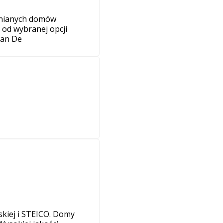
wnianych domów
 od wybranej opcji
tan De
kiej i STEICO. Domy