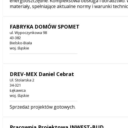
energooszczędne. Kompleksowa obsługa i doradztwo. W
materiały, spełniające aktualne normy i warunki technic
FABRYKA DOMÓW SPOMET
ul. Wypoczynkowa 98
43-382
Bielsko-Biała
woj. śląskie
DREV-MEX Daniel Cebrat
Ul. Stolarska 2
34-321
Łękawica
woj. śląskie
Sprzedaż projektów gotowych.
Pracownia Projektowa INWEST-BUD