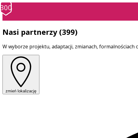
100
101
102
103
104
105
106
107
108
109
110
111
112
113
114
115
116
117
118
119
120
121
122
123
124
125
126
127
128
129
130
131
132
133
134
135
136
137
138
139
140
141
142
143
144
145
146
147
148
149
150
151
152
153
154
155
156
157
158
159
160
161
162
163
164
165
166
167
168
169
170
171
172
173
174
175
176
177
178
179
180
181
182
183
184
185
186
187
188
189
190
191
192
193
194
195
196
197
198
199
200
201
202
203
204
205
206
207
208
209
210
211
212
213
214
215
216
217
218
219
220
221
222
223
224
225
226
227
228
229
230
231
232
233
234
235
236
237
238
239
240
241
242
243
244
245
246
247
248
249
250
251
252
253
254
255
256
257
258
259
260
261
262
263
264
265
266
267
268
269
270
271
272
273
274
275
276
277
278
279
280
281
282
283
284
285
286
287
288
289
290
291
292
293
294
295
296
297
298
299
300
10
11
12
13
14
15
16
17
18
19
20
21
22
23
24
25
26
27
28
29
30
31
32
33
34
35
36
37
38
39
40
41
42
43
44
45
46
47
48
49
50
51
52
53
54
55
56
57
58
59
60
61
62
63
64
65
66
67
68
69
70
71
72
73
74
75
76
77
78
79
80
81
82
83
84
85
86
87
88
89
90
91
92
93
94
95
96
97
98
99
1
2
3
4
5
6
7
8
9
Nasi partnerzy
(399)
W wyborze projektu, adaptacji, zmianach, formalnościach 
zmień lokalizację