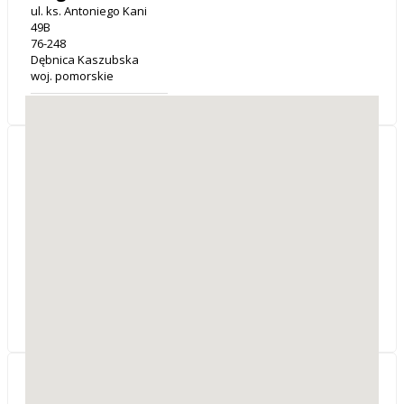
ul. ks. Antoniego Kani
49B
76-248
Dębnica Kaszubska
woj. pomorskie
PRO-BUD Projekty i
Nadzory Budowlane inż.
A. Budakowski
ul. Szeroka 3
83-212
Dąbrówka
woj. pomorskie
Sprzedaż projektów typowych, adaptacje,
charakterystyka energetyczna.
Mateusz Wróbel Usługi