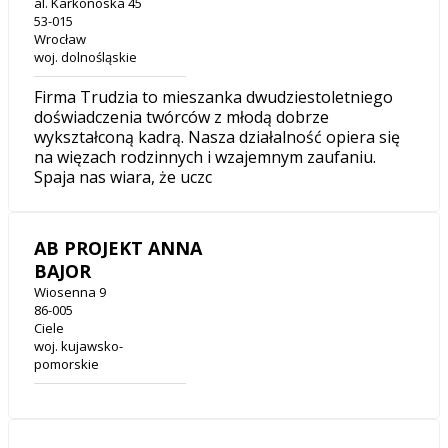
al. Karkonoska 45
53-015
Wrocław
woj. dolnośląskie
Firma Trudzia to mieszanka dwudziestoletniego
doświadczenia twórców z młodą dobrze
wykształconą kadrą. Nasza działalność opiera się
na więzach rodzinnych i wzajemnym zaufaniu.
Spaja nas wiara, że uczc
AB PROJEKT ANNA
BAJOR
Wiosenna 9
86-005
Ciele
woj. kujawsko-
pomorskie