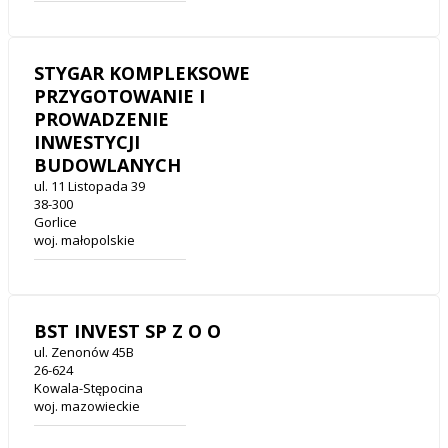
STYGAR KOMPLEKSOWE
PRZYGOTOWANIE I
PROWADZENIE
INWESTYCJI
BUDOWLANYCH
ul. 11 Listopada 39
38-300
Gorlice
woj. małopolskie
BST INVEST SP Z O O
ul. Zenonów 45B
26-624
Kowala-Stępocina
woj. mazowieckie