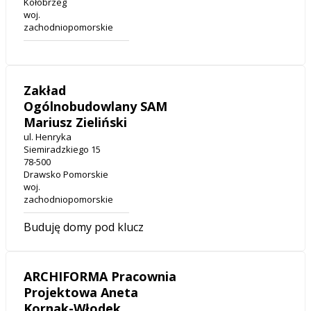
Kołobrzeg
woj.
zachodniopomorskie
Zakład
Ogólnobudowlany SAM
Mariusz Zieliński
ul. Henryka
Siemiradzkiego 15
78-500
Drawsko Pomorskie
woj.
zachodniopomorskie
Buduję domy pod klucz
ARCHIFORMA Pracownia
Projektowa Aneta
Kornak-Włodek