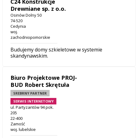
C24 Konstrukcje
Drewniane sp. z o.o.
Osinów Dolny 50
74-520
Cedynia
woj.
zachodniopomorskie
Budujemy domy szkieletowe w systemie
skandynawskim.
Biuro Projektowe PROJ-
BUD Robert Skrętuła
SREBRNY PARTNER
SERWIS INTERNETOWY
ul. Partyzantów 94 pok.
205
22-400
Zamość
woj. lubelskie