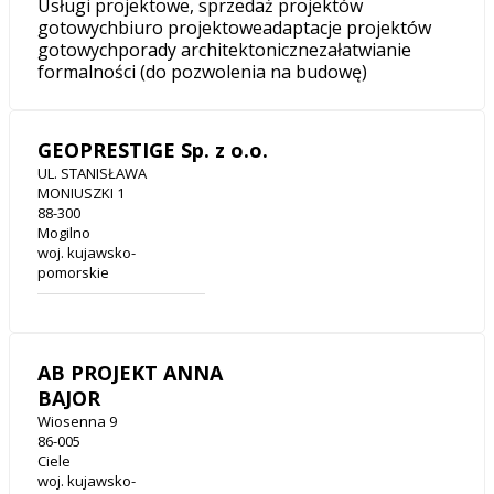
Usługi projektowe, sprzedaż projektów
gotowychbiuro projektoweadaptacje projektów
gotowychporady architektonicznezałatwianie
formalności (do pozwolenia na budowę)
GEOPRESTIGE Sp. z o.o.
UL. STANISŁAWA
MONIUSZKI 1
88-300
Mogilno
woj. kujawsko-
pomorskie
AB PROJEKT ANNA
BAJOR
Wiosenna 9
86-005
Ciele
woj. kujawsko-