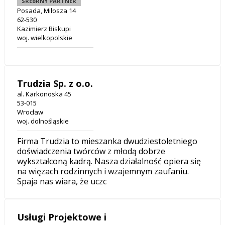
SREBRNY PARTNER
Posada, Miłosza 14
62-530
Kazimierz Biskupi
woj. wielkopolskie
Trudzia Sp. z o.o.
al. Karkonoska 45
53-015
Wrocław
woj. dolnośląskie
Firma Trudzia to mieszanka dwudziestoletniego
doświadczenia twórców z młodą dobrze
wykształconą kadrą. Nasza działalność opiera się
na więzach rodzinnych i wzajemnym zaufaniu.
Spaja nas wiara, że uczc
Usługi Projektowe i