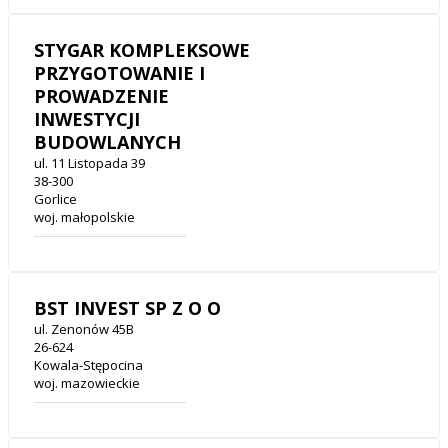
STYGAR KOMPLEKSOWE
PRZYGOTOWANIE I
PROWADZENIE
INWESTYCJI
BUDOWLANYCH
ul. 11 Listopada 39
38-300
Gorlice
woj. małopolskie
BST INVEST SP Z O O
ul. Zenonów 45B
26-624
Kowala-Stępocina
woj. mazowieckie