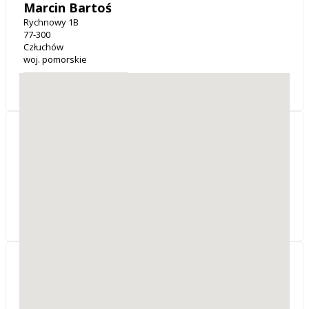
Marcin Bartoś
Rychnowy 1B
77-300
Człuchów
woj. pomorskie
Projektowanie i budowanie budynków
TREHAUS Tomasz
Skowronowski
Bartel Wielki 24
83-260
Kaliska
woj. pomorskie
HD BUDOWNICTWO
Daniel Czerwicki
Firmowa 2