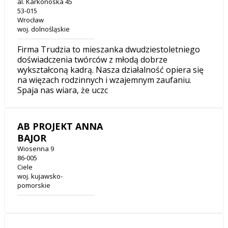
al. Karkonoska 45
53-015
Wrocław
woj. dolnośląskie
Firma Trudzia to mieszanka dwudziestoletniego
doświadczenia twórców z młodą dobrze
wykształconą kadrą. Nasza działalność opiera się
na więzach rodzinnych i wzajemnym zaufaniu.
Spaja nas wiara, że uczc
AB PROJEKT ANNA
BAJOR
Wiosenna 9
86-005
Ciele
woj. kujawsko-
pomorskie