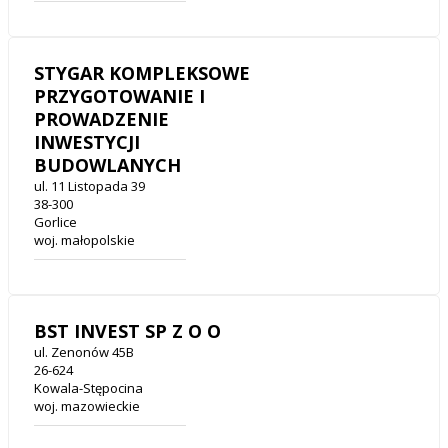
STYGAR KOMPLEKSOWE
PRZYGOTOWANIE I
PROWADZENIE
INWESTYCJI
BUDOWLANYCH
ul. 11 Listopada 39
38-300
Gorlice
woj. małopolskie
BST INVEST SP Z O O
ul. Zenonów 45B
26-624
Kowala-Stępocina
woj. mazowieckie