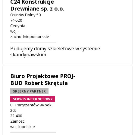
C24 Konstrukcje
Drewniane sp. z o.o.
Osinów Dolny 50
74-520
Cedynia
woj.
zachodniopomorskie
Budujemy domy szkieletowe w systemie
skandynawskim.
Biuro Projektowe PROJ-
BUD Robert Skrętuła
SREBRNY PARTNER
SERWIS INTERNETOWY
ul. Partyzantów 94 pok.
205
22-400
Zamość
woj. lubelskie