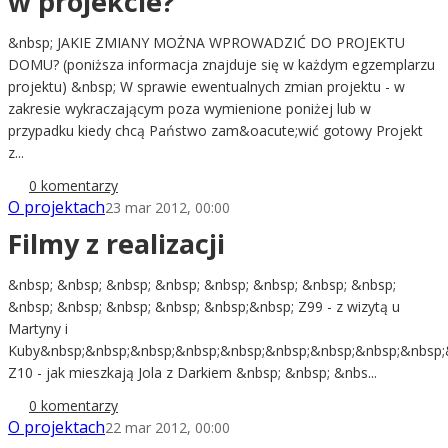
w projekcie?
&nbsp; JAKIE ZMIANY MOŻNA WPROWADZIĆ DO PROJEKTU
DOMU? (poniższa informacja znajduje się w każdym egzemplarzu
projektu) &nbsp; W sprawie ewentualnych zmian projektu - w
zakresie wykraczającym poza wymienione poniżej lub w
przypadku kiedy chcą Państwo zam&oacute;wić gotowy Projekt
z...
0 komentarzy
O projektach
23 mar 2012, 00:00
Filmy z realizacji
&nbsp; &nbsp; &nbsp; &nbsp; &nbsp; &nbsp; &nbsp; &nbsp;
&nbsp; &nbsp; &nbsp; &nbsp; &nbsp;&nbsp; Z99 - z wizytą u
Martyny i
Kuby&nbsp;&nbsp;&nbsp;&nbsp;&nbsp;&nbsp;&nbsp;&nbsp;&nbsp;
Z10 - jak mieszkają Jola z Darkiem &nbsp; &nbsp; &nbs...
0 komentarzy
O projektach
22 mar 2012, 00:00