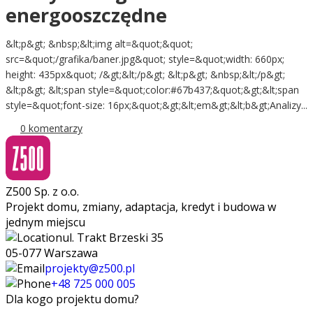
energooszczędne
&lt;p&gt; &nbsp;&lt;img alt=&quot;&quot;
src=&quot;/grafika/baner.jpg&quot; style=&quot;width: 660px;
height: 435px&quot; /&gt;&lt;/p&gt; &lt;p&gt; &nbsp;&lt;/p&gt;
&lt;p&gt; &lt;span style=&quot;color:#67b437;&quot;&gt;&lt;span
style=&quot;font-size: 16px;&quot;&gt;&lt;em&gt;&lt;b&gt;Analizy...
0 komentarzy
Z500 Sp. z o.o.
Projekt domu, zmiany, adaptacja, kredyt i budowa w
jednym miejscu
ul. Trakt Brzeski 35
05-077 Warszawa
projekty@z500.pl
+48 725 000 005
Dla kogo projektu domu?