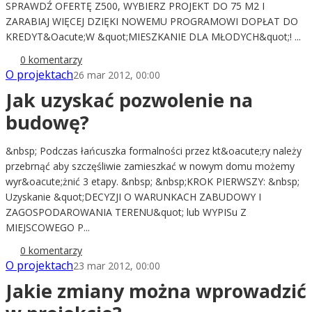
SPRAWDŹ OFERTĘ Z500, WYBIERZ PROJEKT DO 75 M2 I
ZARABIAJ WIĘCEJ DZIĘKI NOWEMU PROGRAMOWI DOPŁAT DO
KREDYT&Oacute;W &quot;MIESZKANIE DLA MŁODYCH&quot;! ...
0 komentarzy
O projektach
26 mar 2012, 00:00
Jak uzyskać pozwolenie na
budowę?
&nbsp; Podczas łańcuszka formalności przez kt&oacute;ry należy
przebrnąć aby szczęśliwie zamieszkać w nowym domu możemy
wyr&oacute;żnić 3 etapy. &nbsp; &nbsp;KROK PIERWSZY: &nbsp;
Uzyskanie &quot;DECYZJI O WARUNKACH ZABUDOWY I
ZAGOSPODAROWANIA TERENU&quot; lub WYPISu Z
MIEJSCOWEGO P...
0 komentarzy
O projektach
23 mar 2012, 00:00
Jakie zmiany można wprowadzić