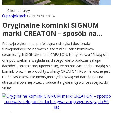
0 komentarzy
O projektach
12 lis 2020, 10:34
Oryginalne kominki SIGNUM
marki CREATON – sposób na
trwały i elegancki dach z
Precyzja wykonania, perfekcyjna estetyka i doskonała
gwarancją wynoszącą do 50 lat
funkcjonalność to najważniejsze z wielu zalet kominków
ceramicznych SIGNUM marki CREATON. Na rynku wyróżniają się
one pod wieloma względami, dlatego warto podczas zakupu
dachówki ceramicznej upewnić się, że na naszym dachu znajdą się
kominki oraz inne produkty z oferty CREATON. Równie ważne jest
to, że zastosowanie nieoryginalnych rozwiązań naraża nas na
utratę oferowanej przez producenta gwarancji wynoszącej aż do
50 lat.