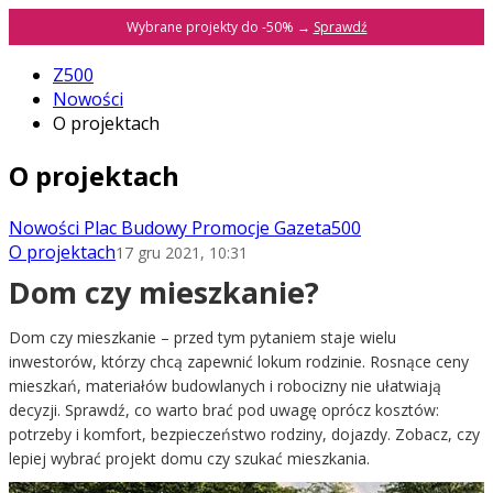
Wybrane projekty do -50% →
Sprawdź
Z500
Nowości
O projektach
O projektach
Nowości
Plac Budowy
Promocje
Gazeta500
O projektach
17 gru 2021, 10:31
Dom czy mieszkanie?
Dom czy mieszkanie – przed tym pytaniem staje wielu
inwestorów, którzy chcą zapewnić lokum rodzinie. Rosnące ceny
mieszkań, materiałów budowlanych i robocizny nie ułatwiają
decyzji. Sprawdź, co warto brać pod uwagę oprócz kosztów:
potrzeby i komfort, bezpieczeństwo rodziny, dojazdy. Zobacz, czy
lepiej wybrać projekt domu czy szukać mieszkania.