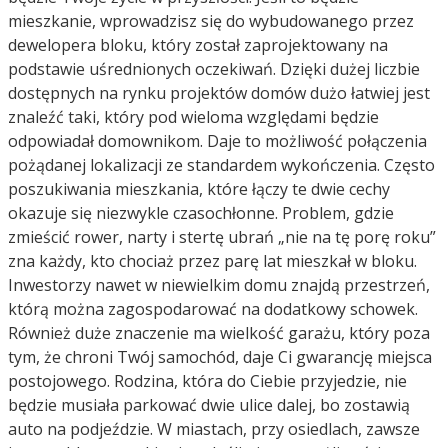
mieszkanie, wprowadzisz się do wybudowanego przez
dewelopera bloku, który został zaprojektowany na
podstawie uśrednionych oczekiwań. Dzięki dużej liczbie
dostępnych na rynku projektów domów dużo łatwiej jest
znaleźć taki, który pod wieloma względami będzie
odpowiadał domownikom. Daje to możliwość połączenia
pożądanej lokalizacji ze standardem wykończenia. Często
poszukiwania mieszkania, które łączy te dwie cechy
okazuje się niezwykle czasochłonne. Problem, gdzie
zmieścić rower, narty i stertę ubrań „nie na tę porę roku”
zna każdy, kto chociaż przez parę lat mieszkał w bloku.
Inwestorzy nawet w niewielkim domu znajdą przestrzeń,
którą można zagospodarować na dodatkowy schowek.
Również duże znaczenie ma wielkość garażu, który poza
tym, że chroni Twój samochód, daje Ci gwarancję miejsca
postojowego. Rodzina, która do Ciebie przyjedzie, nie
będzie musiała parkować dwie ulice dalej, bo zostawią
auto na podjeździe. W miastach, przy osiedlach, zawsze