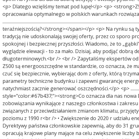
<p> Dlatego wzięliśmy temat pod lupę!</p> <p> <strong>Z
opracowania optymalnego w polskich warunkach rozwiązania
.......................................................................................................
teraźniejszością?</strong></span></p> <p> Na rynku są tysi
tradycją nie udoskonalają swojej oferty, przez co sporo p
spokojnej i bezpiecznej przyszłości. Wiadomo, że to „gąbki” 
wyglądzie elewacji - to za mało. Dzisiaj, aby podjąć dobrą
długoterminowych.<br /> <br /> Zapytaliśmy ekspertów o
Z500 są energooszczędne w standardzie, co oznacza, że 
czuć się bezpiecznie, wybierając dom z oferty, którą trz
parametry techniczne budynku i zapewni gwarancję energo
natychmiast zacznie generować oszczędności.</p> <p> .....................................................
style="color:#67b437;"><strong>Co oznacza dla nas nowa D
zobowiązania wynikające z naszego członkostwa i zakresu 
związanych z przeciwdziałaniem zmianom klimatu, przyjętyc
poziomu z 1990 r<br /> • Zwiększenie do 2020 r udziału e
Dyrektywy państwa członkowskie zapewnią, aby do 31 gru
opracują krajowe plany mające na celu zwiększenie liczby