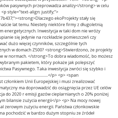
ynków pasywnych przeprowadza analizy</strong> w celu
style="text-align: justify;">
..........</p> <p> <span style="color:#67b437;"><strong>Dlaczego ekoProjekty stały się
ście lat temu. Niestety niektóre firmy z długoletnią
orm energetycznych. Inwestycja w taki dom nie wróży
kupianie się jedynie na rozkładzie pomieszczeń czy
zować dużo więcej czynników, szczególnie tych
cznych w domach Z500? <strong>Stwierdzono, że projekty
ane w normach. </strong>To dobra wiadomość, bo możesz
 wybranym pakietem, który pokaże jak polepszyć
ctwa Pasywnego. Taka inwestycja zwróci się szybko i
..........................................................</p> <p> <span
członkiem Unii Europejskiej i musi zrealizować
imatyczny ma doprowadzić do osiągnięcia przez UE celów
ja do 2020 r emisji gazów cieplarnianych o 20% poniżej
tym bilansie zużycia energii</p> <p> Na mocy nowej
al zerowym zużyciu energii. Państwa członkowskie
nna pochodzić w bardzo dużym stopniu ze źródeł