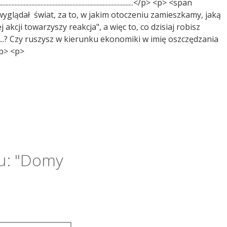
...........................................................................</p> <p> <span
yglądał świat, za to, w jakim otoczeniu zamieszkamy, jaką
cji towarzyszy reakcja", a więc to, co dzisiaj robisz
ie...? Czy ruszysz w kierunku ekonomiki w imię oszczędzania
/p> <p>
łu: "Domy