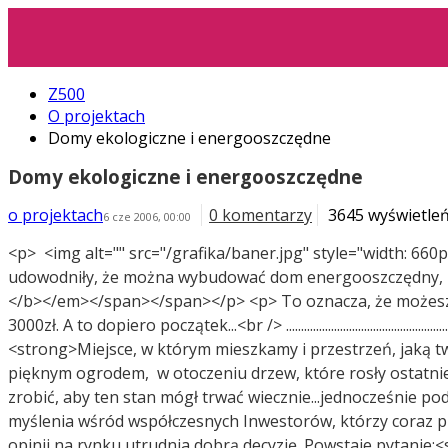
Z500
O projektach
Domy ekologiczne i energooszczędne
Domy ekologiczne i energooszczędne
o projektach
0 komentarzy
3645 wyświetle
6 cze 2006, 00:00
<p> <img alt="" src="/grafika/baner.jpg" style="width: 66
udowodniły, że można wybudować dom energooszczędny, inwe
</b></em></span></span></p> <p> To oznacza, że możesz z
3000zł. A to dopiero początek...<br /> ..................................................................
<strong>Miejsce, w którym mieszkamy i przestrzeń, jaką
pięknym ogrodem, w otoczeniu drzew, które rosły ostatnie 
zrobić, aby ten stan mógł trwać wiecznie...jednocześnie po
myślenia wśród współczesnych Inwestorów, którzy coraz pr
opinii na rynku utrudnia dobrą decyzję. Powstaje pytanie