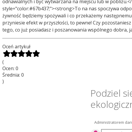
odnawialnych i być wytwarzana na miejscu lub w pobliżu.</p> <p> .......................................
style="color:#67b437;"><strong>To na nas spoczywa odpowie
żywność będziemy spożywali i co przekażemy następnemu poko
przyniesie efekt w przyszłości, to pewne! Czy pozostaniesz 
tego, co już posiadasz i poszanowania wspólnego dobra, ja
.............................................................................................................................................
Oceń artykuł
(
Ocen:
0
Średnia:
0
)
Podziel s
ekologicz
Administratorem dany