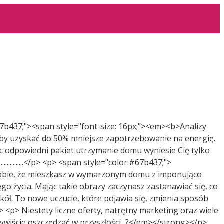
#67b437;"><span style="font-size: 16px;"><em><b>Analizy
 aby uzyskać do 50% mniejsze zapotrzebowanie na energię.
 odpowiedni pakiet utrzymanie domu wyniesie Cię tylko
.............................................</p> <p> <span style="color:#67b437;">
sobie, że mieszkasz w wymarzonym domu z imponująco
go życia. Mając takie obrazy zaczynasz zastanawiać się, co
okół. To nowe uczucie, które pojawia się, zmienia sposób
<p> Niestety liczne oferty, natrętny marketing oraz wiele
ywiście oszczędzać w przyszłości...?</em></strong></p>