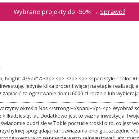
Wybrane projekty do -50% →
Sprawdź
ń
0px; height: 435px" /></p> <p> </p> <p> <span style="color:
stując jedynie kilka procent więcej na etapie realizacji,
apłacić za ogrzewanie domu 6000 zł rocznie lub wybierając
............................................................................................................
 tworzymy określa Nas.</strong></span></p> <p> Wyobraź 
kilkadziesiąt lat. Dodatkowo jest to ważna inwestycja Twoje
dświadomie budzi się w Tobie poczucie troski o to, co jest w
zychylniej spoglądają na rozwiązania energooszczędne.</p> 
:<strong><em> w co naprawdę warto zainwestować, aby rzecz