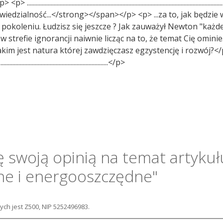
.........................................................................................................
dzialność...</strong></span></p> <p> ...za to, jak będzie w
leniu. Łudzisz się jeszcze ? Jak zauważył Newton "każdej ak
w strefie ignorancji naiwnie licząc na to, że temat Cię omin
kim jest natura której zawdzięczasz egzystencję i rozwój?<
..............................................................................</p>
ię swoją opinią na temat artyku
ne i energooszczędne"
ch jest Z500, NIP 5252496983.