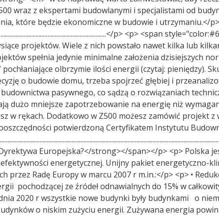
500 wraz z ekspertami budowlanymi i specjalistami od bud
, które będzie ekonomiczne w budowie i utrzymaniu.</p> <p 
..........................................................................................................
ące projektów. Wiele z nich powstało nawet kilka lub kilkana
rojektów spełnia jedynie minimalne założenia dzisiejszych n
pochłaniające olbrzymie ilości energii (czytaj: pieniędzy). S
 decyzję o budowie domu, trzeba spojrzeć głębiej i przeanali
d budownictwa pasywnego, co sądzą o rozwiązaniach techni
mają dużo mniejsze zapotrzebowanie na energię niż wymag
ymasz w rękach. Dodatkowo w Z500 możesz zamówić projekt z
oszczędności potwierdzoną Certyfikatem Instytutu Budowni
............................................................................................................
yrektywa Europejska?</strong></span></p> <p> Polska jest 
efektywności energetycznej. Unijny pakiet energetyczno-kl
h przez Radę Europy w marcu 2007 r m.in.:</p> <p> • Redukc
nergii pochodzącej ze źródeł odnawialnych do 15% w całkowi
dnia 2020 r wszystkie nowe budynki były budynkami o niem
 budynków o niskim zużyciu energii. Zużywana energia powi