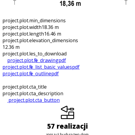
project.plot.min_dimensions
project.plot.width
18.36 m
project.plot.length
16.46 m
project.plot.elevation_dimensions
12.36 m
project.plot.files_to_download
project.plot.file_drawing
pdf
project.plot.file_list_basic_values
pdf
project.plot.file_outline
pdf
project.plot.cta_title
project.plot.cta_description
project.plot.cta_button
57 realizacji
inni już budują ten dom