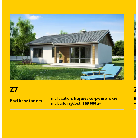
Z7
Z
mc.location:
kujawsko-pomorskie
B
Pod kasztanem
mc.buildingCost:
169 000 zł
+