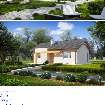
Z249
77 m²