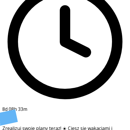
8d 08h 33m
t
Zrealizuj swoje plany teraz! ☀️ Ciesz się wakacjami i