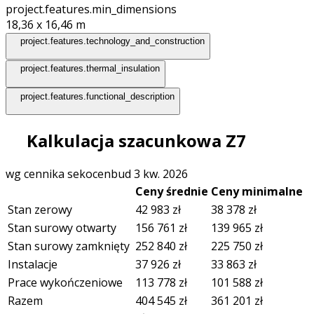
project.features.min_dimensions
18,36 x 16,46
m
project.features.technology_and_construction
project.features.thermal_insulation
project.features.functional_description
Kalkulacja szacunkowa Z7
wg cennika sekocenbud 3 kw. 2026
Ceny średnie
Ceny minimalne
Stan zerowy
42 983
zł
38 378
zł
Stan surowy otwarty
156 761
zł
139 965
zł
Stan surowy zamknięty
252 840
zł
225 750
zł
Instalacje
37 926
zł
33 863
zł
Prace wykończeniowe
113 778
zł
101 588
zł
Razem
404 545
zł
361 201
zł