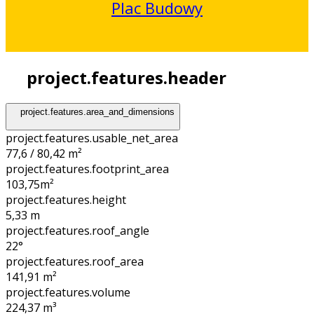
Plac Budowy
project.features.header
project.features.area_and_dimensions
project.features.usable_net_area
77,6 / 80,42 m²
project.features.footprint_area
103,75
m²
project.features.height
5,33
m
project.features.roof_angle
22°
project.features.roof_area
141,91
m²
project.features.volume
224,37
m³