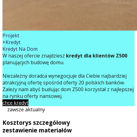
Projekt
+Kredyt
Kredyt Na Dom
W naszej ofercie znajdziesz
kredyt dla klientów Z500
planujących budowę domu.
Niezależny doradca wynegocjuje dla Ciebie najbardziej
atrakcyjną ofertę spośród oferty 20 polskich banków.
Zależy nam abyś budując dom Z500 korzystał z najlepszej
na rynku oferty finansowej.
chcę kredyt
zawsze aktualny
Kosztorys szczegółowy
zestawienie materiałów