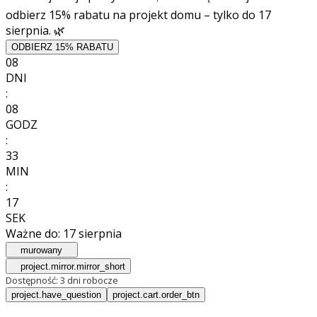
odbierz 15% rabatu na projekt domu – tylko do 17
sierpnia. 🌿
ODBIERZ 15% RABATU
08
DNI
:
08
GODZ
:
33
MIN
:
15
SEK
Ważne do:
17 sierpnia
murowany
project.mirror.mirror_short
Dostępność:
3 dni robocze
project.have_question
project.cart.order_btn