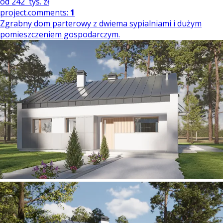
od
242
tys. zł
project.comments:
1
Zgrabny dom parterowy z dwiema sypialniami i dużym
pomieszczeniem gospodarczym.