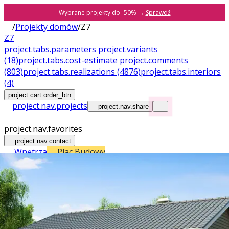
Wybrane projekty do -50% →
Sprawdź
/
Projekty domów
/
Z7
Z7
project.tabs.parameters
project.variants
(18)
project.tabs.cost-estimate
project.comments
(803)
project.tabs.realizations
(4876)
project.tabs.interiors
(4)
project.cart.order_btn
project.nav.projects
project.nav.share
project.nav.favorites
project.nav.contact
Wnętrza
Plac Budowy