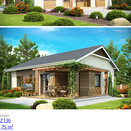
Z136
75 m²