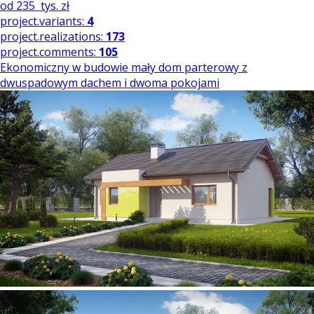
od
235
tys. zł
project.variants:
4
project.realizations:
173
project.comments:
105
Ekonomiczny w budowie mały dom parterowy z
dwuspadowym dachem i dwoma pokojami