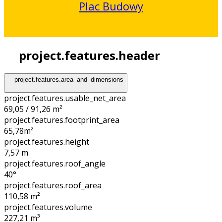
Plac Budowy
project.features.header
project.features.area_and_dimensions
project.features.usable_net_area
69,05 / 91,26 m²
project.features.footprint_area
65,78
m²
project.features.height
7,57
m
project.features.roof_angle
40°
project.features.roof_area
110,58
m²
project.features.volume
227,21
m³