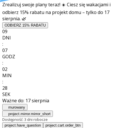
t
Zrealizuj swoje plany teraz! ☀️ Ciesz się wakacjami i
odbierz 15% rabatu na projekt domu – tylko do 17
sierpnia. 🌿
ODBIERZ 15% RABATU
09
DNI
:
07
GODZ
:
02
MIN
:
26
SEK
Ważne do:
17 sierpnia
murowany
project.mirror.mirror_short
Dostępność:
3 dni robocze
project.have_question
project.cart.order_btn