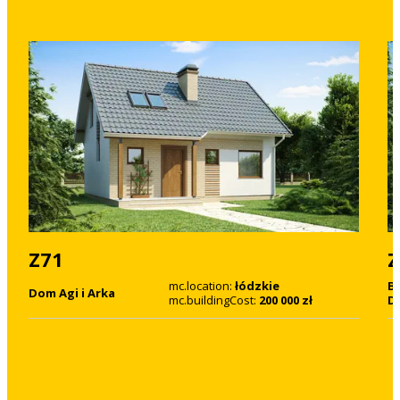
Z71
Z
mc.location:
łódzkie
B
Dom Agi i Arka
mc.buildingCost:
200 000 zł
D