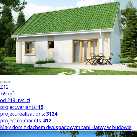
Z12
69 m²
od
218
tys. zł
project.variants:
15
project.realizations:
3124
project.comments:
412
Mały dom z dachem dwuspadowym tani i łatwy w budowie