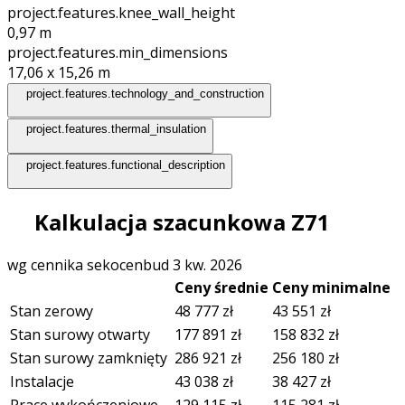
project.features.knee_wall_height
0,97
m
project.features.min_dimensions
17,06 x 15,26
m
project.features.technology_and_construction
project.features.thermal_insulation
project.features.functional_description
Kalkulacja szacunkowa Z71
wg cennika sekocenbud 3 kw. 2026
Ceny średnie
Ceny minimalne
Stan zerowy
48 777
zł
43 551
zł
Stan surowy otwarty
177 891
zł
158 832
zł
Stan surowy zamknięty
286 921
zł
256 180
zł
Instalacje
43 038
zł
38 427
zł
Prace wykończeniowe
129 115
zł
115 281
zł