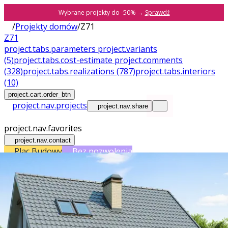
Wybrane projekty do -50% →
Sprawdź
/
Projekty domów
/
Z71
Z71
project.tabs.parameters
project.variants
(5)
project.tabs.cost-estimate
project.comments
(328)
project.tabs.realizations
(787)
project.tabs.interiors
(10)
project.cart.order_btn
project.nav.projects
project.nav.share
project.nav.favorites
project.nav.contact
Plac Budowy
Bez pozwolenia