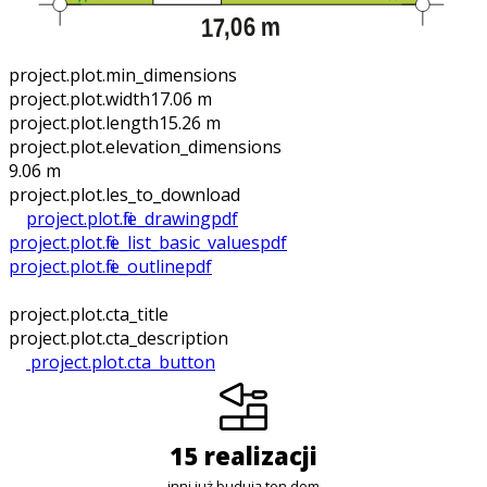
project.plot.min_dimensions
project.plot.width
17.06 m
project.plot.length
15.26 m
project.plot.elevation_dimensions
9.06 m
project.plot.files_to_download
project.plot.file_drawing
pdf
project.plot.file_list_basic_values
pdf
project.plot.file_outline
pdf
project.plot.cta_title
project.plot.cta_description
project.plot.cta_button
15 realizacji
inni już budują ten dom