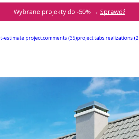
Wybrane projekty do -50% →
Sprawdź
st-estimate
project.comments
(35)
project.tabs.realizations
(2