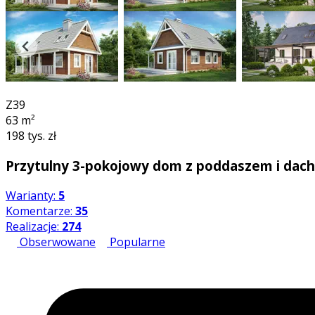
3D
Z39
63
m²
198 tys. zł
Przytulny 3-pokojowy dom z poddaszem i d
Warianty:
5
Komentarze:
35
Realizacje:
274
Obserwowane
Popularne