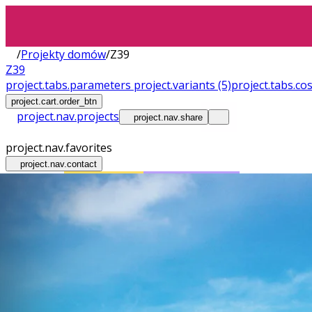
/
Projekty domów
/
Z39
Z39
project.tabs.parameters
project.variants
(5)
project.tabs.co
project.cart.order_btn
project.nav.projects
project.nav.share
project.nav.favorites
project.nav.contact
Wnętrza
Plac Budowy
Bez pozwolenia