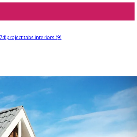
74)
project.tabs.interiors
(9)