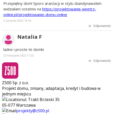
Przepiękny dom! Sporo aranżacji w stylu skandynawskim
widziałam ostatnio na
https://projektowanie-wnetrz-
online.pl/projektowanie-domu-online
3 sierpnia 2023 14:16
Odpowiedz
Natalia F
ladne i proste te domki
23 listopada 2022 11:32
Odpowiedz
Z500 Sp. z o.o.
Projekt domu, zmiany, adaptacja, kredyt i budowa w
jednym miejscu
ul. Trakt Brzeski 35
05-077 Warszawa
projekty@z500.pl