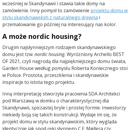
wcześniej w Skandynawii i stawia takie domy na
zamówienie. Inny pomysł to zamówienie
projektu domu w
stylu skandynawskim z naturalnego drewna
i
przemalowanie go później na interesujący nas kolor.
A może nordic housing?
Drugim najsłynniejszym rodzajem skandynawskiego
domu jest tzw.
nordic housing.
Wyróżniony Archello BEST
OF 2021, czyli nagrodą dla najpiękniejszego domu świata,
Garden House według pomysłu Roberta Koniecznego stoi
w Polsce. Prostota, przeszklenia i skandynawskie
inspiracje to istota tego projektu.
Inną interpretację stworzyła pracownia SDA Architekci
pod Warszawą w domku o charakterystycznej dla
Skandynawii, spiczastej bryle i prostej formie. Inwestorzy
niekiedy boją się takich konstrukcji. Wydaje im się, że
projekt domu w stylu skandynawskim, który wygląda
identycznie jak spod ręki słynnego C.F. Møllera czy