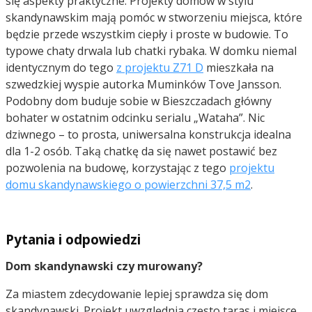
się aspekty praktyczne. Projekty domów w stylu
skandynawskim mają pomóc w stworzeniu miejsca, które
będzie przede wszystkim ciepły i proste w budowie. To
typowe chaty drwala lub chatki rybaka. W domku niemal
identycznym do tego
z projektu Z71 D
mieszkała na
szwedzkiej wyspie autorka Muminków Tove Jansson.
Podobny dom buduje sobie w Bieszczadach główny
bohater w ostatnim odcinku serialu „Wataha”. Nic
dziwnego – to prosta, uniwersalna konstrukcja idealna
dla 1-2 osób. Taką chatkę da się nawet postawić bez
pozwolenia na budowę, korzystając z tego
projektu
domu skandynawskiego o powierzchni 37,5 m2
.
Pytania i odpowiedzi
Dom skandynawski czy murowany?
Za miastem zdecydowanie lepiej sprawdza się dom
skandynawski. Projekt uwzględnia często taras i miejsce