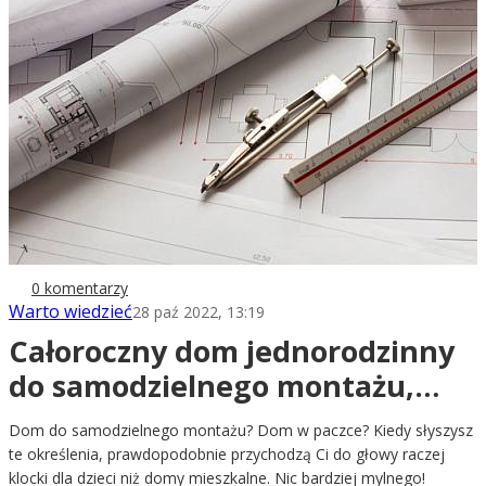
0 komentarzy
Warto wiedzieć
28 paź 2022, 13:19
Całoroczny dom jednorodzinny
do samodzielnego montażu,
czyli TWÓJ DOM W PACZCE
Dom do samodzielnego montażu? Dom w paczce? Kiedy słyszysz
te określenia, prawdopodobnie przychodzą Ci do głowy raczej
klocki dla dzieci niż domy mieszkalne. Nic bardziej mylnego!