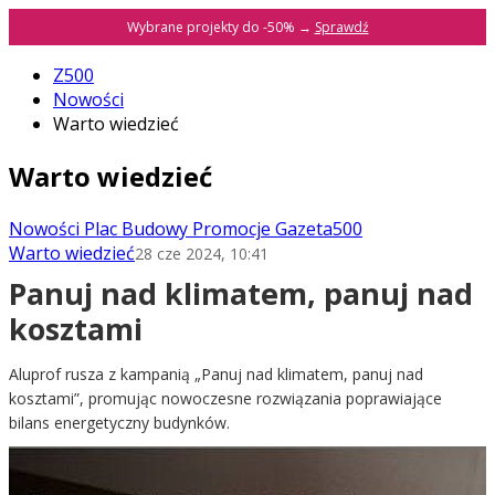
Wybrane projekty do -50% →
Sprawdź
Z500
Nowości
Warto wiedzieć
Warto wiedzieć
Nowości
Plac Budowy
Promocje
Gazeta500
Warto wiedzieć
28 cze 2024, 10:41
Panuj nad klimatem, panuj nad
kosztami
Aluprof rusza z kampanią „Panuj nad klimatem, panuj nad
kosztami”, promując nowoczesne rozwiązania poprawiające
bilans energetyczny budynków.