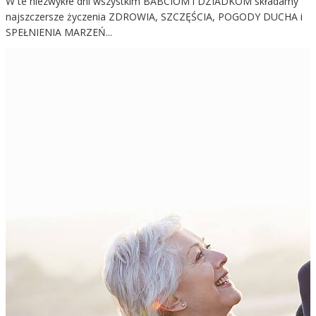
W te niezwykłe dni wszystkim BABCIOM i DZIADKOM składamy
najszczersze życzenia ZDROWIA, SZCZĘŚCIA, POGODY DUCHA i
SPEŁNIENIA MARZEŃ...