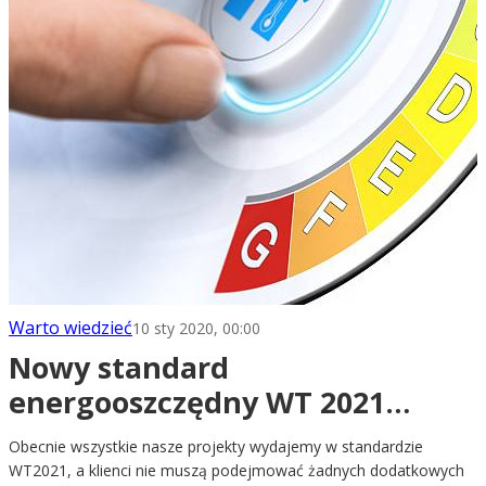
Warto wiedzieć
10 sty 2020, 00:00
Nowy standard
energooszczędny WT 2021
dostępny w ofercie Z500
Obecnie wszystkie nasze projekty wydajemy w standardzie
WT2021, a klienci nie muszą podejmować żadnych dodatkowych