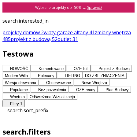
Wybrane projekty do -50% →
Sprawdź
search.interested_in
projekty domów
2
wiaty garaże altany
41
zmiany
wnętrza
485
projekt z budową
52
outlet
31
Testowa
NOWOŚĆ
Komentowane
OZE full
Projekt z Budową
Modern Willa
Polecany
LIFTING
DO ZBLIZNIACZENIA
Wersja drewniana
Obserwowane
Nowe Wnętrza
Popularne
Bez pozwolenia
OZE ready
Plac Budowy
Wnętrza
Odświeżona Wizualizacja
Filtry
1
search.sort_prefix
search.filters