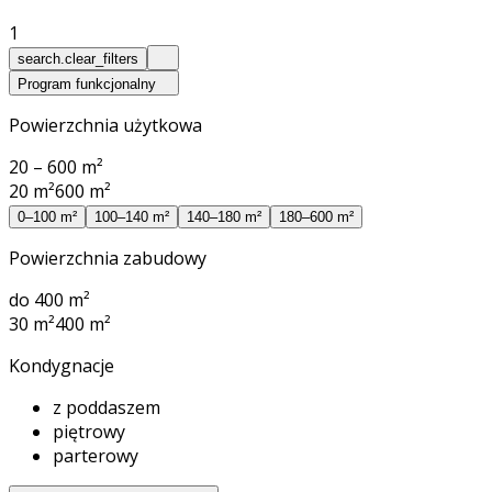
1
search.clear_filters
Program funkcjonalny
Powierzchnia użytkowa
20 – 600 m²
20 m²
600 m²
0–100 m²
100–140 m²
140–180 m²
180–600 m²
Powierzchnia zabudowy
do 400 m²
30 m²
400 m²
Kondygnacje
z poddaszem
piętrowy
parterowy