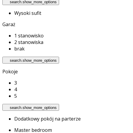
search.show_more_options
Wysoki sufit
Garaż
1 stanowisko
2 stanowiska
brak
search.show_more_options
Pokoje
3
4
5
search.show_more_options
Dodatkowy pokój na parterze
Master bedroom