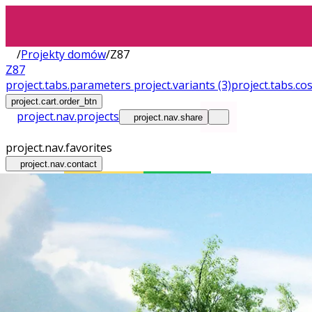
/
Projekty domów
/
Z87
Z87
project.tabs.parameters
project.variants
(3)
project.tabs.co
project.cart.order_btn
project.nav.projects
project.nav.share
project.nav.favorites
project.nav.contact
Wnętrza
Plac Budowy
OZE ready