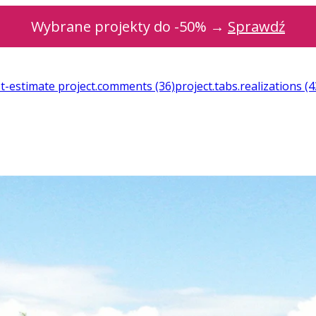
Wybrane projekty do -50% →
Sprawdź
st-estimate
project.comments
(36)
project.tabs.realizations
(4