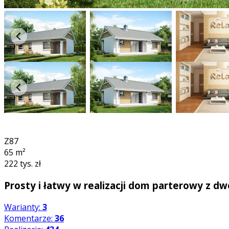
3D
360°
Z87
65
m²
222 tys. zł
Prosty i łatwy w realizacji dom parterowy z d
Warianty:
3
Komentarze:
36