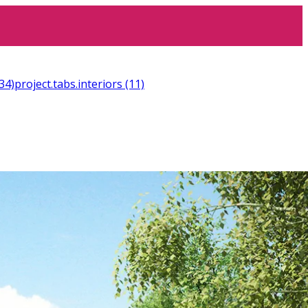
34)
project.tabs.interiors
(11)