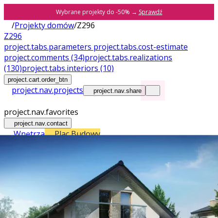
Wybrane projekty do -50% →
Sprawdź
/
Projekty domów
/
Z296
Z296
project.tabs.parameters
project.tabs.cost-estimate
project.comments
(34)
project.tabs.realizations
(130)
project.tabs.interiors
(10)
project.cart.order_btn
project.nav.projects
project.nav.share
project.nav.favorites
project.nav.contact
Wnętrza
Plac Budowy