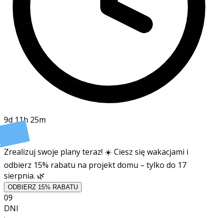
9d 11h 25m
t
Zrealizuj swoje plany teraz! ☀️ Ciesz się wakacjami i
odbierz 15% rabatu na projekt domu – tylko do 17
sierpnia. 🌿
ODBIERZ 15% RABATU
09
DNI