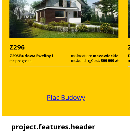
Z296
Z
Z296 Budowa Eweliny i
D
mc.location:
mazowieckie
Damiana
mc
mc.buildingCost:
300 000 zł
mc.progress:
Plac Budowy
project.features.header