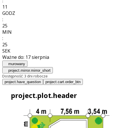
:
11
GODZ
:
25
MIN
:
23
SEK
Ważne do:
17 sierpnia
murowany
project.mirror.mirror_short
Dostępność:
3 dni robocze
project.have_question
project.cart.order_btn
project.plot.header