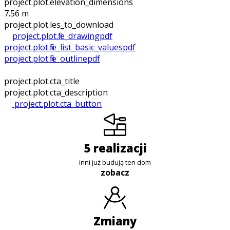
project.plot.elevation_dimensions
7.56 m
project.plot.files_to_download
project.plot.file_drawing
pdf
project.plot.file_list_basic_values
pdf
project.plot.file_outline
pdf
project.plot.cta_title
project.plot.cta_description
project.plot.cta_button
5 realizacji
inni już budują ten dom
zobacz
zmiany