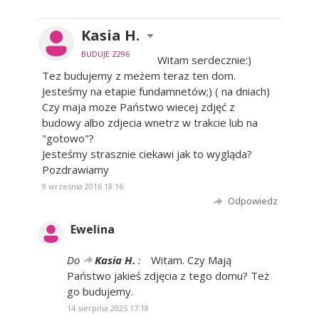
Kasia H.
BUDUJE Z296
Witam serdecznie:)
Tez budujemy z meżem teraz ten dom.
Jesteśmy na etapie fundamnetów;) ( na dniach)
Czy maja moze Państwo wiecej zdjęć z
budowy albo zdjecia wnetrz w trakcie lub na
"gotowo"?
Jesteśmy strasznie ciekawi jak to wygląda?
Pozdrawiamy
9 września 2016 18:16
Odpowiedz
Ewelina
Do
Kasia H.
:
Witam. Czy Mają
Państwo jakieś zdjęcia z tego domu? Też
go budujemy.
14 sierpnia 2025 17:18