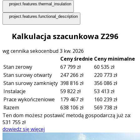
project.features.thermal_insulation
project.features.functional_description
Kalkulacja szacunkowa Z296
wg cennika sekocenbud 3 kw. 2026
Ceny średnie
Ceny minimalne
Stan zerowy
67 799
zł
60 535
zł
Stan surowy otwarty
247 266
zł
220 773
zł
Stan surowy zamknięty
398 816
zł
356 086
zł
Instalacje
59 822
zł
53 413
zł
Prace wykończeniowe
179 467
zł
160 239
zł
Razem
638 106
zł
569 738
zł
Ten dom możesz postawić metodą gospodarczą już za:
531 755
zł
dowiedz się więcej