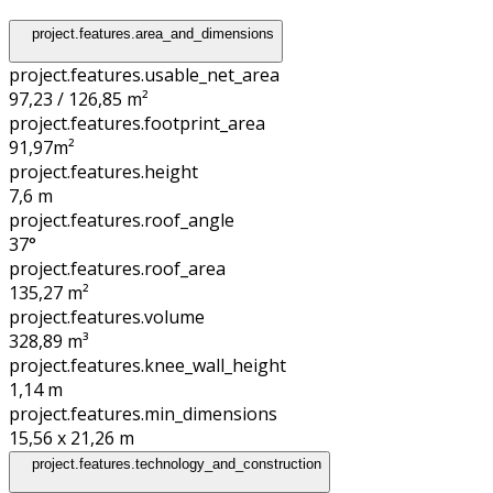
project.features.area_and_dimensions
project.features.usable_net_area
97,23 / 126,85 m²
project.features.footprint_area
91,97
m²
project.features.height
7,6
m
project.features.roof_angle
37°
project.features.roof_area
135,27
m²
project.features.volume
328,89
m³
project.features.knee_wall_height
1,14
m
project.features.min_dimensions
15,56 x 21,26
m
project.features.technology_and_construction