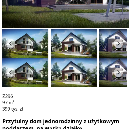
360°
Z296
97
m²
399 tys. zł
Przytulny dom jednorodzinny z użytkowym
poddaszem, na wąską działkę