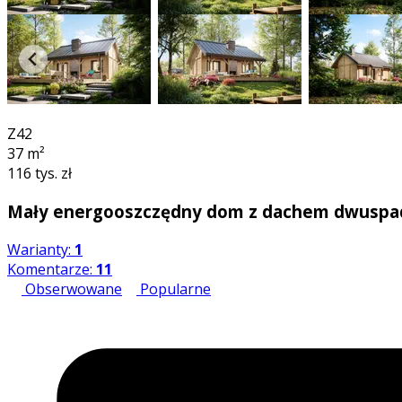
3D
Z42
37
m²
116 tys. zł
Mały energooszczędny dom z dachem dwuspa
Warianty:
1
Komentarze:
11
Obserwowane
Popularne