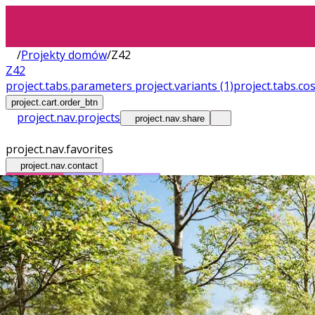
/
Projekty domów
/
Z42
Z42
project.tabs.parameters
project.variants
(1)
project.tabs.co
project.cart.order_btn
project.nav.projects
project.nav.share
project.nav.favorites
project.nav.contact
LIFTING
Bez pozwolenia