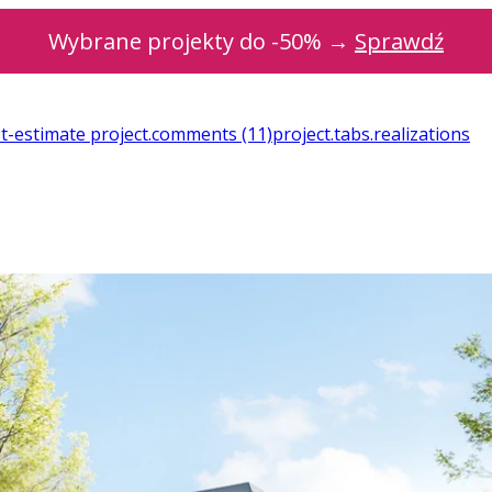
Wybrane projekty do -50% →
Sprawdź
st-estimate
project.comments
(11)
project.tabs.realizations