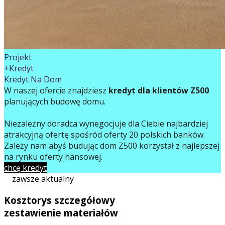
Projekt
+Kredyt
Kredyt Na Dom
W naszej ofercie znajdziesz
kredyt dla klientów Z500
planujących budowę domu.
Niezależny doradca wynegocjuje dla Ciebie najbardziej
atrakcyjną ofertę spośród oferty 20 polskich banków.
Zależy nam abyś budując dom Z500 korzystał z najlepszej
na rynku oferty finansowej.
chcę kredyt
zawsze aktualny
Kosztorys szczegółowy
zestawienie materiałów