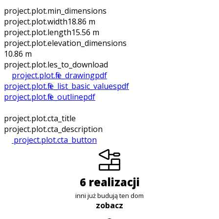
project.plot.min_dimensions
project.plot.width
18.86 m
project.plot.length
15.56 m
project.plot.elevation_dimensions
10.86 m
project.plot.files_to_download
project.plot.file_drawing
pdf
project.plot.file_list_basic_values
pdf
project.plot.file_outline
pdf
project.plot.cta_title
project.plot.cta_description
project.plot.cta_button
6 realizacji
inni już budują ten dom
zobacz