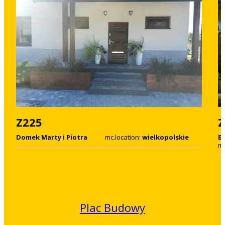
Z225
Z
Domek Marty i Piotra
mc.location:
wielkopolskie
B
mc
Plac Budowy