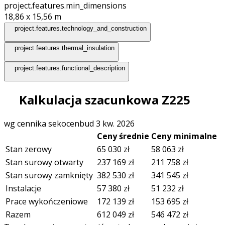
project.features.min_dimensions
18,86 x 15,56
m
project.features.technology_and_construction
project.features.thermal_insulation
project.features.functional_description
Kalkulacja szacunkowa Z225
wg cennika sekocenbud 3 kw. 2026
Ceny średnie
Ceny minimalne
Stan zerowy
65 030
zł
58 063
zł
Stan surowy otwarty
237 169
zł
211 758
zł
Stan surowy zamknięty
382 530
zł
341 545
zł
Instalacje
57 380
zł
51 232
zł
Prace wykończeniowe
172 139
zł
153 695
zł
Razem
612 049
zł
546 472
zł