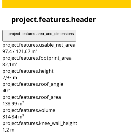
project.features.header
project.features.area_and_dimensions
project.features.usable_net_area
97,4 / 121,67 m²
project.features.footprint_area
82,1
m²
project.features.height
7,93
m
project.features.roof_angle
40°
project.features.roof_area
138,99
m²
project.features.volume
314,84
m³
project.features.knee_wall_height
1,2
m