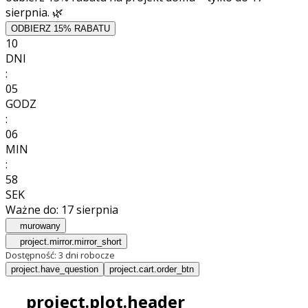
sierpnia. 🌿
ODBIERZ 15% RABATU
10
DNI
:
05
GODZ
:
06
MIN
:
56
SEK
Ważne do:
17 sierpnia
murowany
project.mirror.mirror_short
Dostępność:
3 dni robocze
project.have_question
project.cart.order_btn
project.plot.header