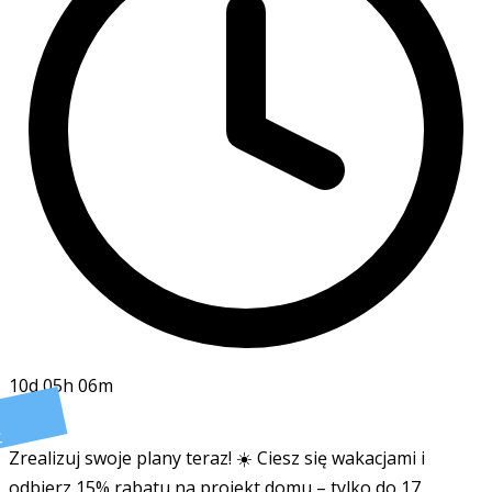
10d 05h 06m
t
Zrealizuj swoje plany teraz! ☀️ Ciesz się wakacjami i
odbierz 15% rabatu na projekt domu – tylko do 17