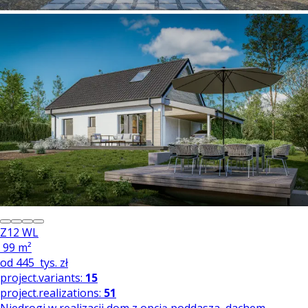
Z12 WL
99 m²
od
445
tys. zł
project.variants:
15
project.realizations:
51
Niedrogi w realizacji dom z opcją poddasza, dachem