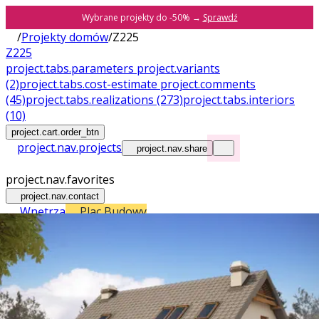
Wybrane projekty do -50% →
Sprawdź
/
Projekty domów
/
Z225
Z225
project.tabs.parameters
project.variants
(2)
project.tabs.cost-estimate
project.comments
(45)
project.tabs.realizations
(273)
project.tabs.interiors
(10)
project.cart.order_btn
project.nav.projects
project.nav.share
project.nav.favorites
project.nav.contact
Wnętrza
Plac Budowy