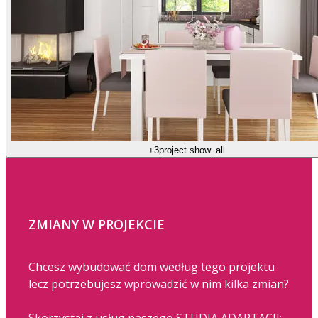
+3
project.show_all
ZMIANY W PROJEKCIE
Chcesz wybudować dom według tego projektu
lecz potrzebujesz wprowadzić w nim kilka zmian?
Skorzystaj z usług naszego STUDIA ADAPTACJI: