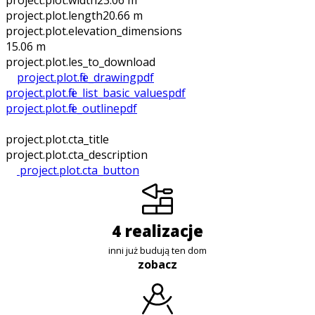
project.plot.width
23.06 m
project.plot.length
20.66 m
project.plot.elevation_dimensions
15.06 m
project.plot.files_to_download
project.plot.file_drawing
pdf
project.plot.file_list_basic_values
pdf
project.plot.file_outline
pdf
project.plot.cta_title
project.plot.cta_description
project.plot.cta_button
4 realizacje
inni już budują ten dom
zobacz