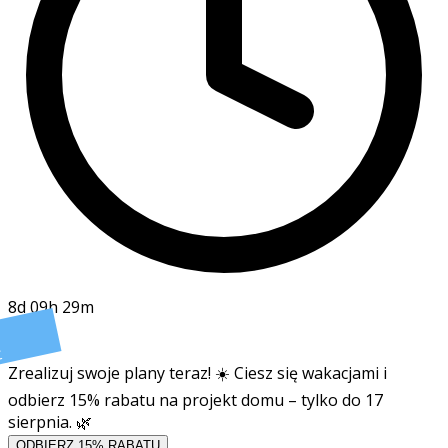
8d 09h 29m
t
Zrealizuj swoje plany teraz! ☀️ Ciesz się wakacjami i
odbierz 15% rabatu na projekt domu – tylko do 17
sierpnia. 🌿
ODBIERZ 15% RABATU