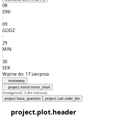
08
DNI
:
09
GODZ
:
29
MIN
:
29
SEK
Ważne do:
17 sierpnia
murowany
project.mirror.mirror_short
Dostępność:
3 dni robocze
project.have_question
project.cart.order_btn
project.plot.header