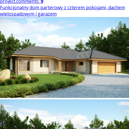
project.comments:
9
Funkcjonalny dom parterowy z czterem pokojami, dachem
wielospadowym i garażem