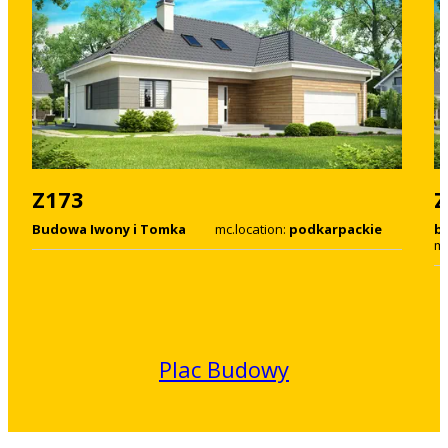
Z173
Z
Budowa Iwony i Tomka
mc.location:
podkarpackie
bu
mc
Plac Budowy