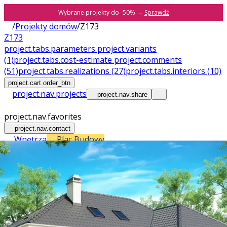
Wybrane projekty do -50% →
Sprawdź
/
Projekty domów
/
Z173
Z173
project.tabs.parameters
project.variants
(1)
project.tabs.cost-estimate
project.comments
(51)
project.tabs.realizations
(27)
project.tabs.interiors
(10)
project.cart.order_btn
project.nav.projects
project.nav.share
project.nav.favorites
project.nav.contact
Wnętrza
Plac Budowy