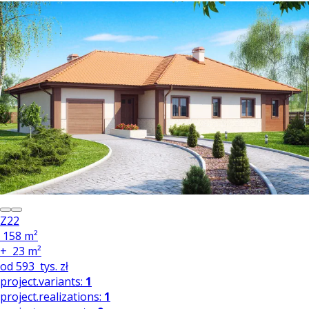
Z22
158 m²
+
23 m²
od
593
tys. zł
project.variants:
1
project.realizations:
1