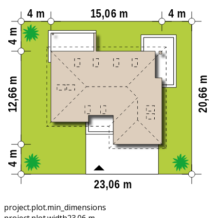
project.plot.min_dimensions