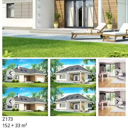
Z173
152 + 33
m²