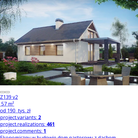
Z139 v2
57 m²
od
190
tys. zł
project.variants:
2
project.realizations:
461
project.comments:
1
Ekonomiczny w budowie dom parterowy z dachem