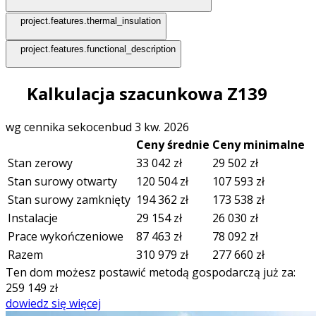
project.features.thermal_insulation
project.features.functional_description
Kalkulacja szacunkowa Z139
wg cennika sekocenbud 3 kw. 2026
Ceny średnie
Ceny minimalne
Stan zerowy
33 042
zł
29 502
zł
Stan surowy otwarty
120 504
zł
107 593
zł
Stan surowy zamknięty
194 362
zł
173 538
zł
Instalacje
29 154
zł
26 030
zł
Prace wykończeniowe
87 463
zł
78 092
zł
Razem
310 979
zł
277 660
zł
Ten dom możesz postawić metodą gospodarczą już za:
259 149
zł
dowiedz się więcej