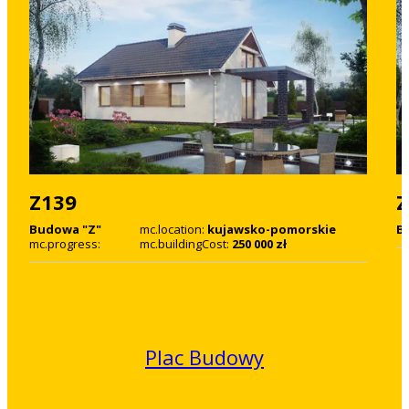
Z139
Z
Budowa "Z"
mc.location:
kujawsko-pomorskie
B
mc.progress:
mc.buildingCost:
250 000 zł
Plac Budowy