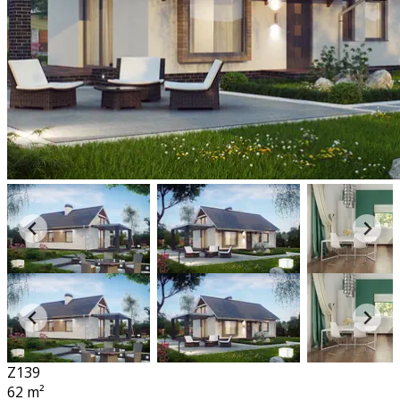
Z139
62
m²