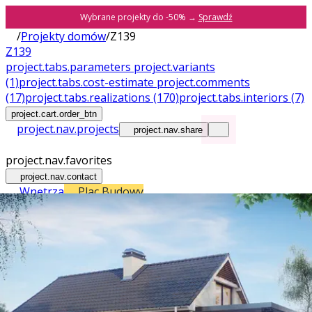
Wybrane projekty do -50% →
Sprawdź
/
Projekty domów
/
Z139
Z139
project.tabs.parameters
project.variants
(1)
project.tabs.cost-estimate
project.comments
(17)
project.tabs.realizations
(170)
project.tabs.interiors
(7)
project.cart.order_btn
project.nav.projects
project.nav.share
project.nav.favorites
project.nav.contact
Wnętrza
Plac Budowy