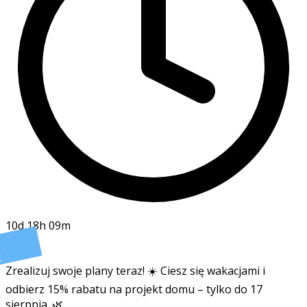
10d 18h 09m
t
Zrealizuj swoje plany teraz! ☀️ Ciesz się wakacjami i
odbierz 15% rabatu na projekt domu – tylko do 17
sierpnia. 🌿