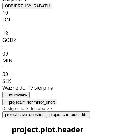
ODBIERZ 15% RABATU
10
DNI
:
18
GODZ
:
09
MIN
:
31
SEK
Ważne do:
17 sierpnia
murowany
project.mirror.mirror_short
Dostępność:
3 dni robocze
project.have_question
project.cart.order_btn
project.plot.header