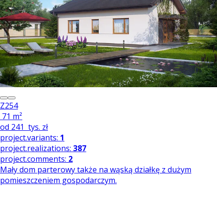
Z254
71 m²
od
241
tys. zł
project.variants:
1
project.realizations:
387
project.comments:
2
Mały dom parterowy także na wąską działkę z dużym
pomieszczeniem gospodarczym.