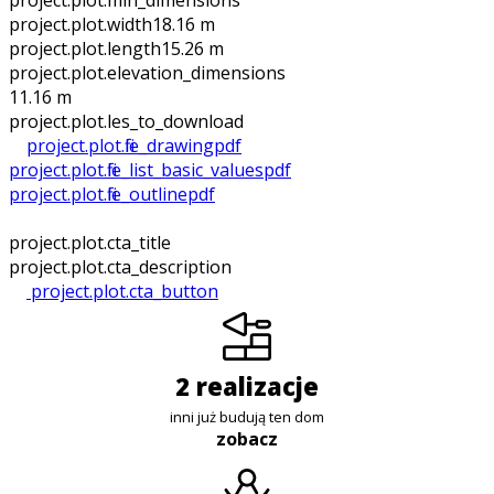
project.plot.min_dimensions
project.plot.width
18.16 m
project.plot.length
15.26 m
project.plot.elevation_dimensions
11.16 m
project.plot.files_to_download
project.plot.file_drawing
pdf
project.plot.file_list_basic_values
pdf
project.plot.file_outline
pdf
project.plot.cta_title
project.plot.cta_description
project.plot.cta_button
2 realizacje
inni już budują ten dom
zobacz