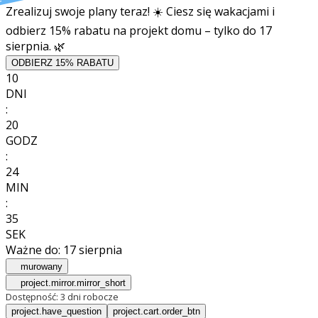
t
Zrealizuj swoje plany teraz! ☀️ Ciesz się wakacjami i
odbierz 15% rabatu na projekt domu – tylko do 17
sierpnia. 🌿
ODBIERZ 15% RABATU
10
DNI
:
20
GODZ
:
24
MIN
:
33
SEK
Ważne do:
17 sierpnia
murowany
project.mirror.mirror_short
Dostępność:
3 dni robocze
project.have_question
project.cart.order_btn