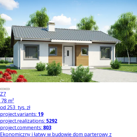
Z7
78 m²
od
253
tys. zł
project.variants:
19
project.realizations:
5292
project.comments:
803
Ekonomiczny i łatwy w budowie dom parterowy z