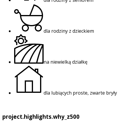
dla rodziny z seniorem
dla rodziny z dzieckiem
na niewielką działkę
dla lubiących proste, zwarte bryły
project.highlights.why_z500