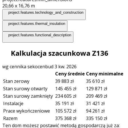
20,66 x 16,76
m
project.features.technology_and_construction
project.features.thermal_insulation
project.features.functional_description
Kalkulacja szacunkowa Z136
wg cennika sekocenbud 3 kw. 2026
Ceny średnie
Ceny minimalne
Stan zerowy
39 883
zł
35 610
zł
Stan surowy otwarty
145 455
zł
129 871
zł
Stan surowy zamknięty
234 605
zł
209 469
zł
Instalacje
35 191
zł
31 421
zł
Prace wykończeniowe
105 572
zł
94 261
zł
Razem
375 368
zł
335 150
zł
Ten dom możesz postawić metodą gospodarczą już za: