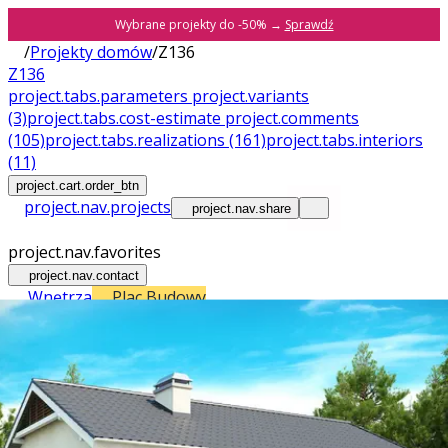
Wybrane projekty do -50% →
Sprawdź
/
Projekty domów
/
Z136
Z136
project.tabs.parameters
project.variants
(3)
project.tabs.cost-estimate
project.comments
(105)
project.tabs.realizations
(161)
project.tabs.interiors
(11)
project.cart.order_btn
project.nav.projects
project.nav.share
project.nav.favorites
project.nav.contact
Wnętrza
Plac Budowy