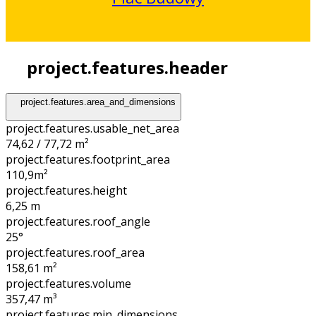
project.features.header
project.features.area_and_dimensions
project.features.usable_net_area
74,62 / 77,72 m²
project.features.footprint_area
110,9
m²
project.features.height
6,25
m
project.features.roof_angle
25°
project.features.roof_area
158,61
m²
project.features.volume
357,47
m³
project.features.min_dimensions