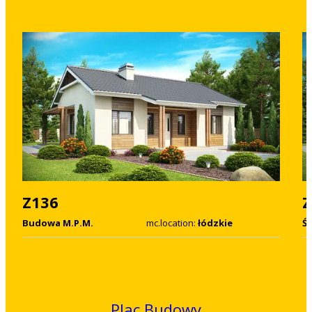
Z136
Z
Budowa M.P.M.
mc.location:
łódzkie
Św
Plac Budowy