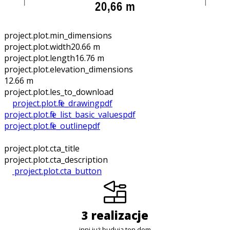
project.plot.min_dimensions
project.plot.width
20.66 m
project.plot.length
16.76 m
project.plot.elevation_dimensions
12.66 m
project.plot.files_to_download
project.plot.file_drawing
pdf
project.plot.file_list_basic_values
pdf
project.plot.file_outline
pdf
project.plot.cta_title
project.plot.cta_description
project.plot.cta_button
3 realizacje
inni już budują ten dom