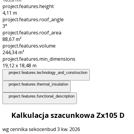
project.features.height
4,11
m
project.features.roof_angle
3°
project.features.roof_area
88,67
m²
project.features.volume
244,34
m³
project.features.min_dimensions
19,12 x 18,48
m
project.features.technology_and_construction
project.features.thermal_insulation
project.features.functional_description
Kalkulacja szacunkowa Zx105 D
wg cennika sekocenbud 3 kw. 2026