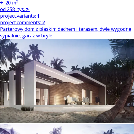
+
20 m²
od
258
tys. zł
project.variants:
1
project.comments:
2
Parterowy dom z płaskim dachem i tarasem, dwie wygodne
sypialnie, garaż w bryle