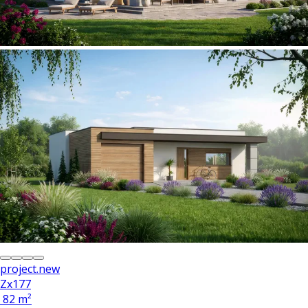
project.new
Zx177
82 m²