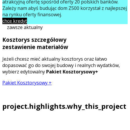
atrakcyjną ofertę spośród oferty 20 polskich banków.
Zależy nam abyś budując dom Z500 korzystał z najlepszej
na rynku oferty finansowej.
chcę kredyt
zawsze aktualny
Kosztorys szczegółowy
zestawienie materiałów
Jeżeli chcesz mieć aktualny kosztorys oraz łatwo
dopasować go do swojej budowy i realnych wydatków,
wybierz edytowalny
Pakiet Kosztorysowy+
Pakiet Kosztorysowy +
project.highlights.why_this_project