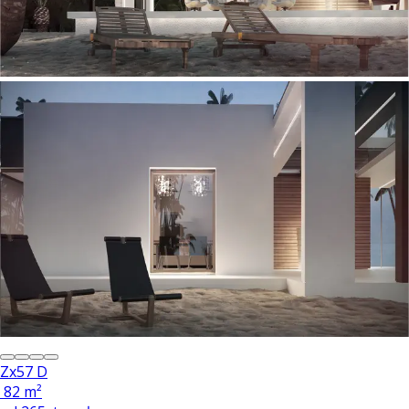
Zx57 D
82 m²