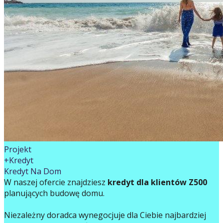
Projekt
+Kredyt
Kredyt Na Dom
W naszej ofercie znajdziesz
kredyt dla klientów Z500
planujących budowę domu.
Niezależny doradca wynegocjuje dla Ciebie najbardziej