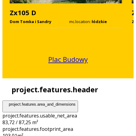
Zx105 D
Z
Dom Tomka i Sandry
mc.location:
łódzkie
Z
Plac Budowy
project.features.header
project.features.area_and_dimensions
project.features.usable_net_area
83,72 / 87,25 m²
project.features.footprint_area
103,01
m²