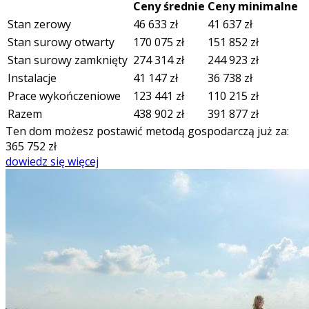
Ceny średnie
Ceny minimalne
Stan zerowy
46 633
zł
41 637
zł
Stan surowy otwarty
170 075
zł
151 852
zł
Stan surowy zamknięty
274 314
zł
244 923
zł
Instalacje
41 147
zł
36 738
zł
Prace wykończeniowe
123 441
zł
110 215
zł
Razem
438 902
zł
391 877
zł
Ten dom możesz postawić metodą gospodarczą już za:
365 752
zł
dowiedz się więcej