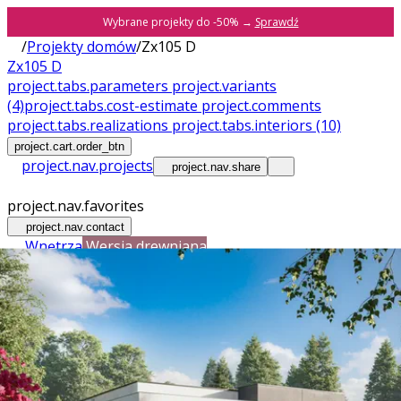
Wybrane projekty do -50% →
Sprawdź
/
Projekty domów
/
Zx105 D
Zx105 D
project.tabs.parameters
project.variants
(4)
project.tabs.cost-estimate
project.comments
project.tabs.realizations
project.tabs.interiors
(10)
project.cart.order_btn
project.nav.projects
project.nav.share
project.nav.favorites
project.nav.contact
Wnętrza
Wersja drewniana