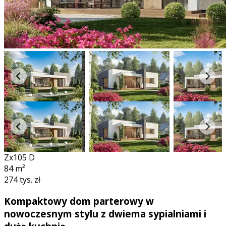
Zx105 D
84
m²
274 tys. zł
Kompaktowy dom parterowy w
nowoczesnym stylu z dwiema sypialniami i