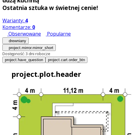
dużą kuchnią
Ostatnia sztuka w świetnej cenie!
Warianty:
4
Komentarze:
0
Obserwowane
Popularne
drewniany
project.mirror.mirror_short
Dostępność:
3 dni robocze
project.have_question
project.cart.order_btn
project.plot.header