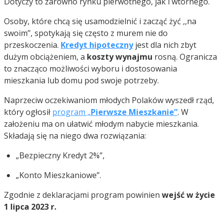
Dotyczy to zarówno rynku pierwotnego, jak i wtórnego.
Osoby, które chcą się usamodzielnić i zacząć żyć ,,na
swoim’’, spotykają się często z murem nie do
przeskoczenia.
Kredyt hipoteczny
jest dla nich zbyt
dużym obciążeniem, a
koszty wynajmu
rosną. Ogranicza
to znacząco możliwości wyboru i dostosowania
mieszkania lub domu pod swoje potrzeby.
Naprzeciw oczekiwaniom młodych Polaków wyszedł rząd,
który ogłosił
program „
Pierwsze Mieszkanie”
. W
założeniu ma on ułatwić młodym nabycie mieszkania.
Składają się na niego dwa rozwiązania:
„Bezpieczny Kredyt 2%”,
„Konto Mieszkaniowe”.
Zgodnie z deklaracjami program powinien
wejść w życie
1 lipca 2023 r.