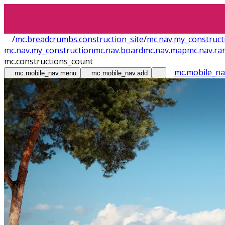
/
mc.breadcrumbs.construction_site
/
mc.nav.my_construct
mc.nav.my_construction
mc.nav.board
mc.nav.map
mc.nav.ra
mc.constructions_count
mc.mobile_n
mc.mobile_nav.menu
mc.mobile_nav.add