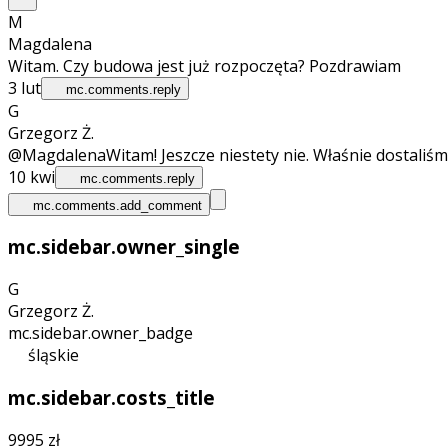
M
Magdalena
Witam. Czy budowa jest już rozpoczęta? Pozdrawiam
3 lut
mc.comments.reply
G
Grzegorz Ż.
@Magdalena
Witam! Jeszcze niestety nie. Właśnie dostaliś
10 kwi
mc.comments.reply
mc.comments.add_comment
mc.sidebar.owner_single
G
Grzegorz Ż.
mc.sidebar.owner_badge
śląskie
mc.sidebar.costs_title
9995 zł