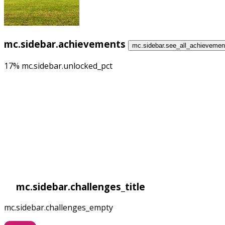
mc.sidebar.achievements
mc.sidebar.see_all_achievemen
17% mc.sidebar.unlocked_pct
mc.sidebar.challenges_title
mc.sidebar.challenges_empty