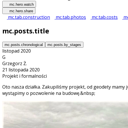
mc.hero.watch
mc.hero.share
mc.tab.construction
mc.tab.photos
mc.tab.costs
mc
mc.posts.title
mc.posts.chronological
mc.posts.by_stages
listopad 2020
G
Grzegorz Ż.
21 listopada 2020
Projekt i formalności
Oto nasza działka. Zakupiliśmy projekt, od geodety mamy
wystąpimy o pozwolenie na budowę.&nbsp;