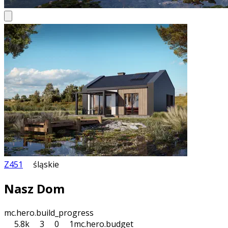
Z451
śląskie
Nasz Dom
mc.hero.build_progress
5.8k
3
0
1
mc.hero.budget