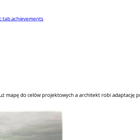
.tab.achievements
 już mapę do celów projektowych a architekt robi adaptacj