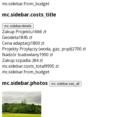
mc.sidebar.from_budget
mc.sidebar.costs_title
mc.sidebar.details
Zakup Projektu
1666 zł
Geodeta
1845 zł
Cena adaptacji
1800 zł
Projekty Przyłączy (woda, gaz, prąd)
2700 zł
Nadzór budowlany
1900 zł
Zakup szpadla :)
84 zł
mc.sidebar.costs_total
9995 zł
mc.sidebar.from_budget
mc.sidebar.photos
mc.sidebar.see_all