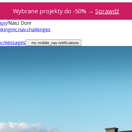
Wybrane projekty do -50% →
Sprawdź
ion
/
Nasz Dom
nking
mc.nav.challenges
av.messages
mc.mobile_nav.notifications