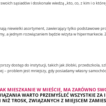
m swoich sąsiadów i doskonale wiedzą „kto, co, z kim i o której
ają niewielki asortyment, zawierający tylko podstawowe prod
y, a jednym rozwiązaniem będzie wizyta w hipermarkecie. Z
y dostęp do instytucji, takich jak żłobki, przedszkola, szk
iej – problem jest mniejszy, gdy posiadamy własny samochód
K MIESZKANIE W MIEŚCIE, MA ZARÓWNO SWOJ
ĄZANIA WARTO PRZEMYŚLEĆ WSZYSTKIE ZA I P
 NIŻ TROSK, ZWIĄZANYCH Z MIEJSCEM ZAMIE