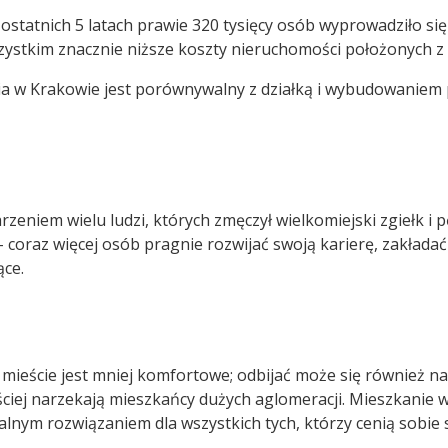
ostatnich 5 latach prawie 320 tysięcy osób wyprowadziło si
ystkim znacznie niższe koszty nieruchomości położonych z 
a w Krakowie jest porównywalny z działką i wybudowaniem
niem wielu ludzi, których zmęczył wielkomiejski zgiełk i p
– coraz więcej osób pragnie rozwijać swoją karierę, zakłada
ące.
 w mieście jest mniej komfortowe; odbijać może się również n
ściej narzekają mieszkańcy dużych aglomeracji. Mieszkanie 
nym rozwiązaniem dla wszystkich tych, którzy cenią sobie s