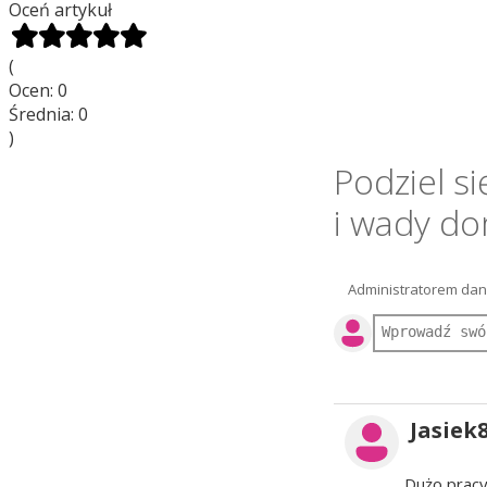
Oceń artykuł
(
Ocen:
0
Średnia:
0
)
Podziel si
i wady d
Administratorem dany
Jasiek
Dużo pracy