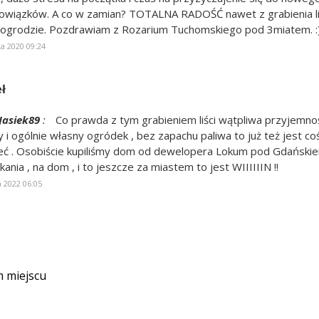
wiązków. A co w zamian? TOTALNA RADOŚĆ nawet z grabienia li
grodzie. Pozdrawiam z Rozarium Tuchomskiego pod 3miatem. :
a 2020 09:24
ł
Jasiek89
:
Co prawda z tym grabieniem liści wątpliwa przyjemność
 i ogólnie własny ogródek , bez zapachu paliwa to już też jest co
eć . Osobiście kupiliśmy dom od dewelopera Lokum pod Gdańskiem
ania , na dom , i to jeszcze za miastem to jest WIIIIIIN !!
 2022 06:05
m miejscu