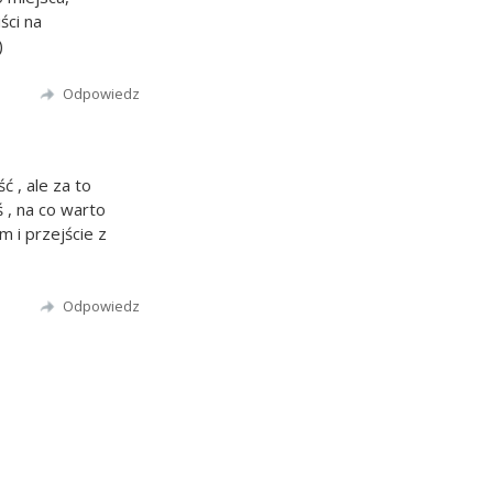
ści na
)
Odpowiedz
 , ale za to
ś , na co warto
 i przejście z
Odpowiedz