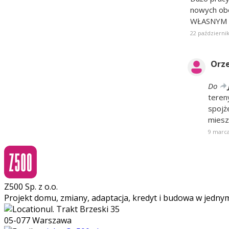
nowych obo
WŁASNYM o
22 październik
Orze
Do
tereny
spojż
mieszk
9 marca
Z500 Sp. z o.o.
Projekt domu, zmiany, adaptacja, kredyt i budowa w jedny
ul. Trakt Brzeski 35
05-077 Warszawa