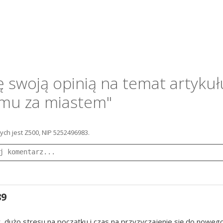
ę swoją opinią na temat artykuł
omu za miastem"
ch jest Z500, NIP 5252496983.
89
, dużo stresu na początku i czas na przyzyczajenie się do nowego