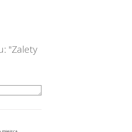
u: "Zalety
 miejsca,