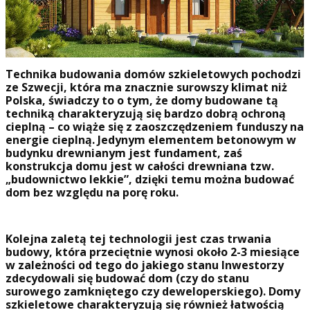
Technika budowania domów szkieletowych pochodzi
ze Szwecji, która ma znacznie surowszy klimat niż
Polska, świadczy to o tym, że domy budowane tą
techniką charakteryzują się bardzo dobrą ochroną
cieplną – co wiąże się z zaoszczędzeniem funduszy na
energie cieplną. Jedynym elementem betonowym w
budynku drewnianym jest fundament, zaś
konstrukcja domu jest w całości drewniana tzw.
„budownictwo lekkie”, dzięki temu można budować
dom bez względu na porę roku.
Kolejna zaletą tej technologii jest czas trwania
budowy, która przeciętnie wynosi około 2-3 miesiące
w zależności od tego do jakiego stanu Inwestorzy
zdecydowali się budować dom (czy do stanu
surowego zamkniętego czy deweloperskiego). Domy
szkieletowe charakteryzują się również łatwością