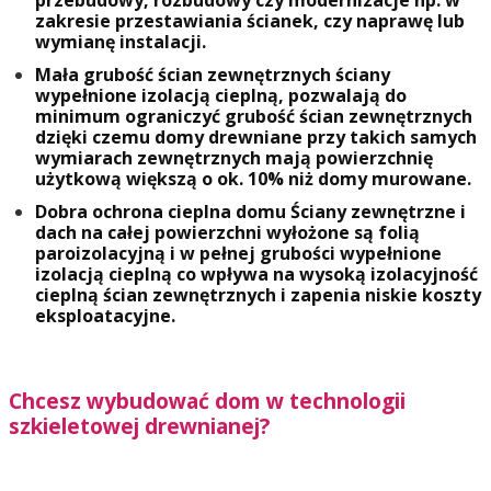
przebudowy, rozbudowy czy modernizacje np. w
zakresie przestawiania ścianek, czy naprawę lub
wymianę instalacji.
Mała grubość ścian zewnętrznych ściany
wypełnione izolacją cieplną, pozwalają do
minimum ograniczyć grubość ścian zewnętrznych
dzięki czemu domy drewniane przy takich samych
wymiarach zewnętrznych mają powierzchnię
użytkową większą o ok. 10% niż domy murowane.
Dobra ochrona cieplna domu Ściany zewnętrzne i
dach na całej powierzchni wyłożone są folią
paroizolacyjną i w pełnej grubości wypełnione
izolacją cieplną co wpływa na wysoką izolacyjność
cieplną ścian zewnętrznych i zapenia niskie koszty
eksploatacyjne.
Chcesz wybudować dom w technologii
szkieletowej drewnianej?