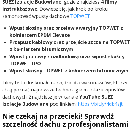
SUEZ Izolacje Budowlane
, gdzie znajdziesz
4 filmy
instruktażowe
. Dowiesz się, jak krok po kroku
zamontować wpusty dachowe
TOPWET
Wpust skośny oraz przelew awaryjny TOPWET z
kołnierzem EPDM Elevate
Przepust kablowy oraz przejście szczelne TOPWET
z kołnierzem bitumicznym
Wpust pionowy z nadbudową oraz wpust skośny
TOPWET TPO
Wpust skośny TOPWET z kołnierzem bitumicznym
Filmy te to doskonałe narzędzie dla wykonawców, którzy
chcą poznać najnowsze technologie montażu wpustów
dachowych. Znajdziesz je w kanale
YouTube SUEZ
Izolacje Budowlane
pod linkiem:
https://bit.ly/4db4zjt
Nie czekaj na przecieki! Sprawdź
szczelność dachu z profesjonalistami