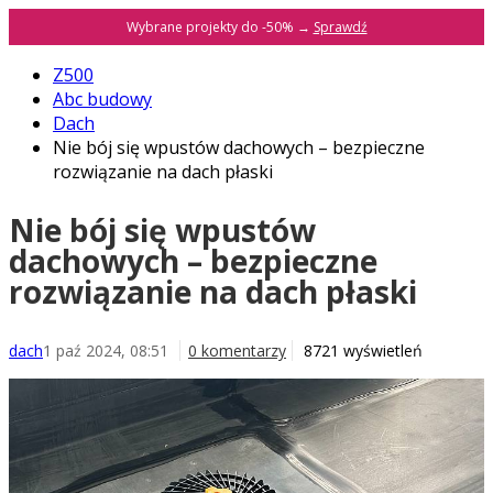
Wybrane projekty do -50% →
Sprawdź
Z500
Abc budowy
Dach
Nie bój się wpustów dachowych – bezpieczne
rozwiązanie na dach płaski
Nie bój się wpustów
dachowych – bezpieczne
rozwiązanie na dach płaski
dach
1 paź 2024, 08:51
0 komentarzy
8721 wyświetleń