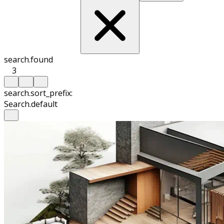
search.found
3
search.sort_prefix:
Search.default