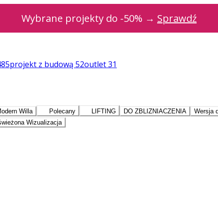
Wybrane projekty do -50% →
Sprawdź
485
projekt z budową
52
outlet
31
odern Willa
Polecany
LIFTING
DO ZBLIZNIACZENIA
Wersja 
wieżona Wizualizacja