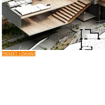
PROJEKT +ZMIANY
Masz pomysł na zmiany?
Podoba Ci się projekt, ale chcesz dopasować go do
własnych potrzeb lub zaadaptować do działki?
W Z500 możesz szybko i łatwo załatwić formalności,
zaadaptować projekt lub wprowadzić zmiany w dobrej
cenie.