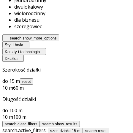
jednorodzinny
dwulokalowy
wielorodzinny
dla biznesu
szeregowiec
search.show_more_options
Styl i bryła
Koszty i technologia
Działka
Szerokość działki
do 15 m
reset
10 m
60 m
Długość działki
do 100 m
10 m
100 m
search.clear_filters
search.show_results
search.active_filters:
szer. działki 15 m
search.reset