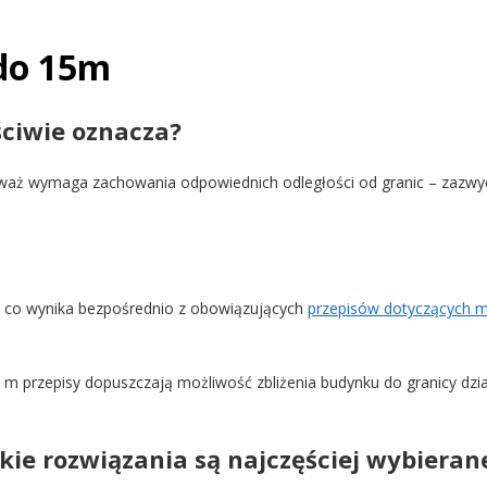
 do 15m
ściwie oznacza?
eważ wymaga zachowania odpowiednich odległości od granic – zazwyc
, co wynika bezpośrednio z obowiązujących
przepisów dotyczących mi
6 m przepisy dopuszczają możliwość zbliżenia budynku do granicy dzia
kie rozwiązania są najczęściej wybieran