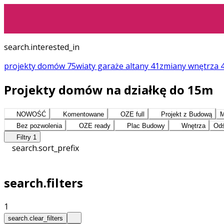
search.interested_in
projekty domów
75
wiaty garaże altany
41
zmiany
wnętrza
Projekty domów na działkę do 15m
NOWOŚĆ
Komentowane
OZE full
Projekt z Budową
M
Bez pozwolenia
OZE ready
Plac Budowy
Wnętrza
Odś
Filtry
1
search.sort_prefix
search.filters
1
search.clear_filters