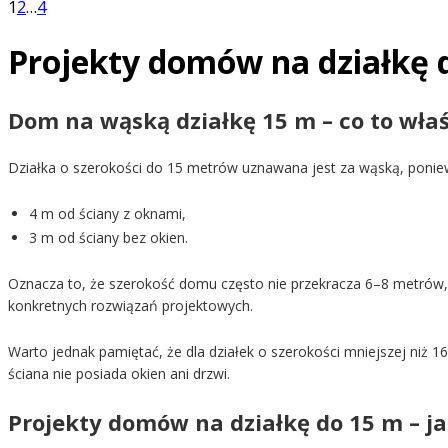
1
2
…
4
Projekty domów na działkę
Dom na wąską działkę 15 m – co to wła
Działka o szerokości do 15 metrów uznawana jest za wąską, poni
4 m od ściany z oknami,
3 m od ściany bez okien.
Oznacza to, że szerokość domu często nie przekracza 6–8 metrów
konkretnych rozwiązań projektowych.
Warto jednak pamiętać, że dla działek o szerokości mniejszej niż 1
ściana nie posiada okien ani drzwi.
Projekty domów na działkę do 15 m – ja