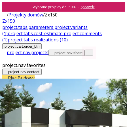
Wybrane projekty do -50% →
Sprawdź
/
Projekty domów
/
Zx150
Zx150
project.tabs.parameters
project.variants
(1)
project.tabs.cost-estimate
project.comments
(1)
project.tabs.realizations
(10)
project.cart.order_btn
project.nav.projects
project.nav.share
project.nav.favorites
project.nav.contact
Plac Budowy