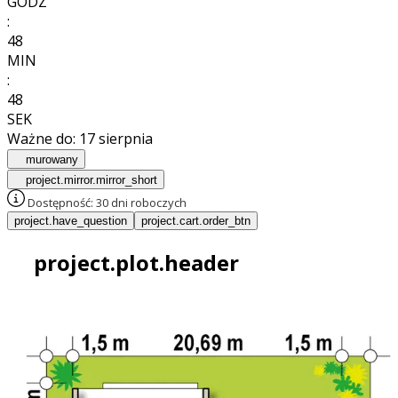
GODZ
:
48
MIN
:
46
SEK
Ważne do:
17 sierpnia
murowany
project.mirror.mirror_short
Dostępność:
30 dni roboczych
project.have_question
project.cart.order_btn
project.plot.header