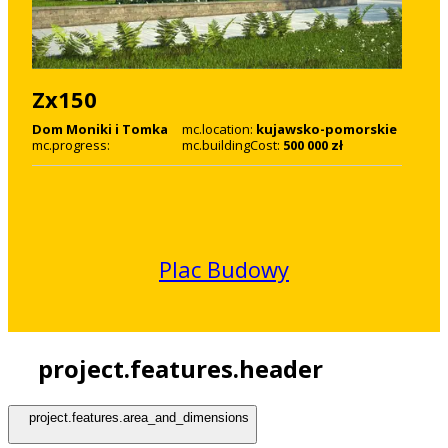
Zx150
Dom Moniki i Tomka
mc.location:
kujawsko-pomorskie
mc.progress:
mc.buildingCost:
500 000 zł
Plac Budowy
project.features.header
project.features.area_and_dimensions