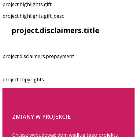
project.highlights.gift
project.highlights.gift_desc
project.disclaimers.title
project.disclaimers.prepayment
project.copyrights
ZMIANY W PROJEKCIE
Chcesz wybudować dom według tego projektu