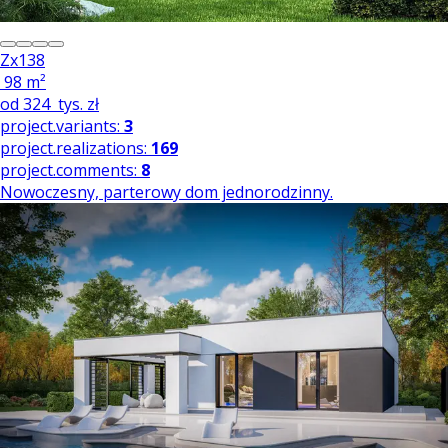
Zx138
98 m²
od
324
tys. zł
project.variants:
3
project.realizations:
169
project.comments:
8
Nowoczesny, parterowy dom jednorodzinny.