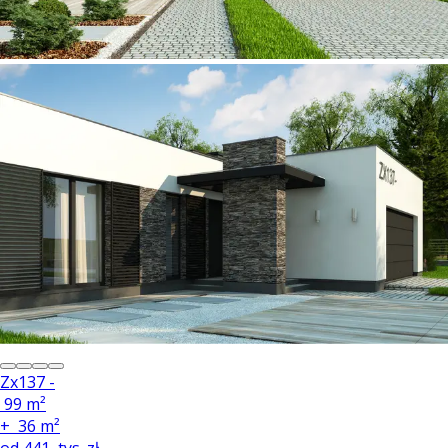
Zx137 -
99 m²
+
36 m²