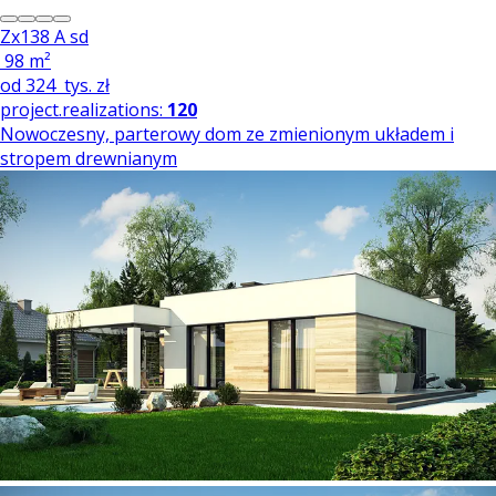
Zx138 A sd
98 m²
od
324
tys. zł
project.realizations:
120
Nowoczesny, parterowy dom ze zmienionym układem i
stropem drewnianym