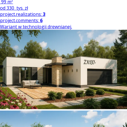
99 m²
od
330
tys. zł
project.realizations:
3
project.comments:
6
Wariant w technologii drewnianej.