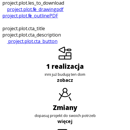
project.plot.files_to_download
project.plot.file_drawing
pdf
project.plot.file_outline
PDF
project.plot.cta_title
project.plot.cta_description
project.plot.cta_button
1 realizacja
inni już budują ten dom
zobacz
zmiany
dopasuj projekt do swoich potrzeb
więcej