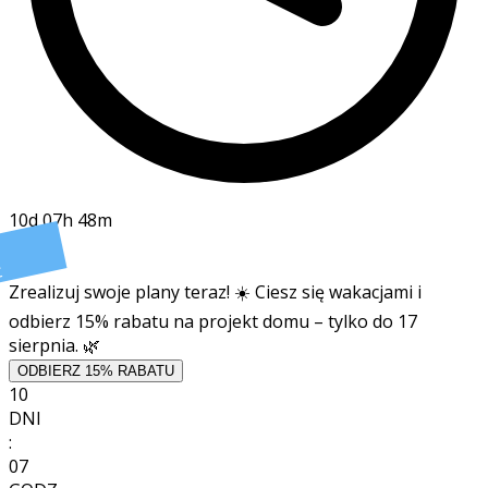
10d 07h 48m
t
Zrealizuj swoje plany teraz! ☀️ Ciesz się wakacjami i
odbierz 15% rabatu na projekt domu – tylko do 17
sierpnia. 🌿
ODBIERZ 15% RABATU
10
DNI
:
07