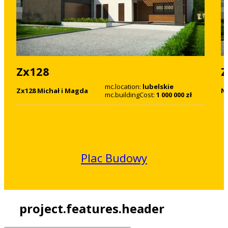
Zx128
Z
mc.location:
lubelskie
Zx128 Michał i Magda
N
mc.buildingCost:
1 000 000 zł
Plac Budowy
project.features.header