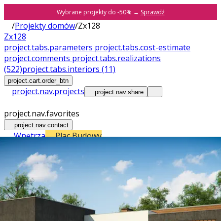
Wybrane projekty do -50% →
Sprawdź
/
Projekty domów
/
Zx128
Zx128
project.tabs.parameters
project.tabs.cost-estimate
project.comments
project.tabs.realizations
(522)
project.tabs.interiors
(11)
project.cart.order_btn
project.nav.projects
project.nav.share
project.nav.favorites
project.nav.contact
Wnętrza
Plac Budowy