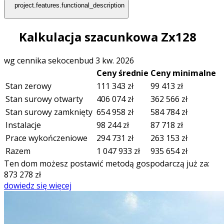
project.features.functional_description
Kalkulacja szacunkowa Zx128
wg cennika sekocenbud 3 kw. 2026
Ceny średnie
Ceny minimalne
Stan zerowy
111 343
zł
99 413
zł
Stan surowy otwarty
406 074
zł
362 566
zł
Stan surowy zamknięty
654 958
zł
584 784
zł
Instalacje
98 244
zł
87 718
zł
Prace wykończeniowe
294 731
zł
263 153
zł
Razem
1 047 933
zł
935 654
zł
Ten dom możesz postawić metodą gospodarczą już za:
873 278
zł
dowiedz się więcej