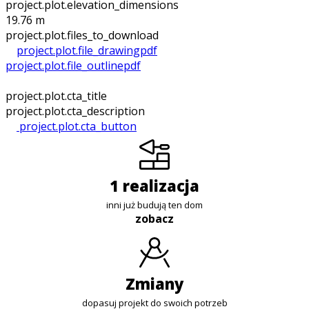
project.plot.elevation_dimensions
19.76 m
project.plot.files_to_download
project.plot.file_drawing
pdf
project.plot.file_outline
pdf
project.plot.cta_title
project.plot.cta_description
project.plot.cta_button
1 realizacja
inni już budują ten dom
zobacz
zmiany
dopasuj projekt do swoich potrzeb