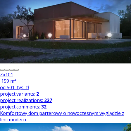
Zx101
159 m²
od
501
tys. zł
project.variants:
2
project.realizations:
227
project.comments:
32
Komfortowy dom parterowy o nowoczesnym wyglądzie z
linii modern.