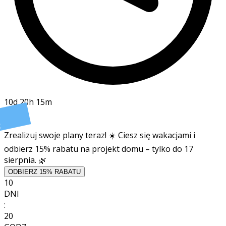
10d 20h 15m
t
Zrealizuj swoje plany teraz! ☀️ Ciesz się wakacjami i
odbierz 15% rabatu na projekt domu – tylko do 17
sierpnia. 🌿
ODBIERZ 15% RABATU
10
DNI
:
20