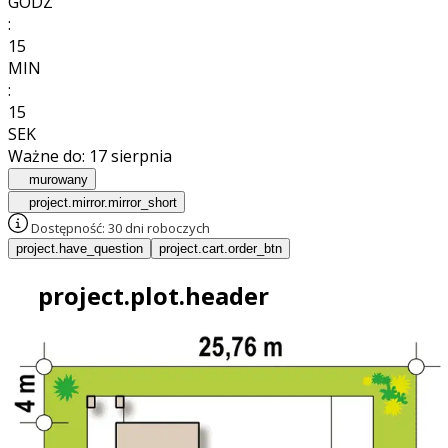
GODZ
:
15
MIN
:
13
SEK
Ważne do:
17 sierpnia
murowany
project.mirror.mirror_short
Dostępność:
30 dni roboczych
project.have_question
project.cart.order_btn
project.plot.header