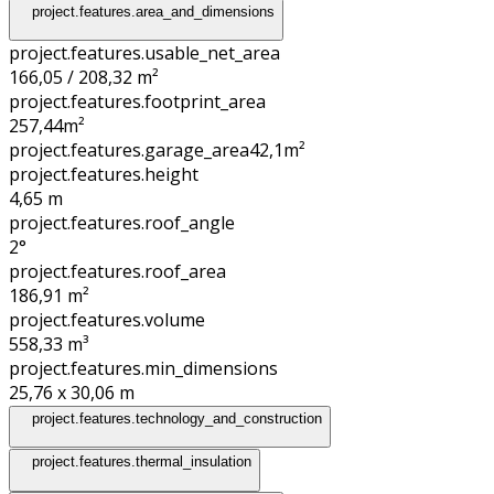
project.features.area_and_dimensions
project.features.usable_net_area
166,05 / 208,32 m²
project.features.footprint_area
257,44
m²
project.features.garage_area
42,1
m²
project.features.height
4,65
m
project.features.roof_angle
2°
project.features.roof_area
186,91
m²
project.features.volume
558,33
m³
project.features.min_dimensions
25,76 x 30,06
m
project.features.technology_and_construction
project.features.thermal_insulation